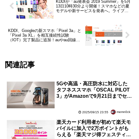
KDDIが「au発表会 2019 Summer」を5月
13日10時30分より開催！スマホなどの夏
モデルや新サービスを発表へ。ライブ中
継も実施予定
KDDI、Googleの新スマホ「Pixel 3a」と
「Pixel 3a XL」を相互接続性試験
（IOT）完了製品に追加！auやau回線の
MVNOでも利用可能だが、Pixel 3・3 XL
と同様に販売はなしか
関連記事
5Gや高温・高圧防水に対応した
タフネススマホ「OSCAL PILOT
3」がAmazonで9月21日までセー
ル！通常4万9900円が28％OFFで
3万5899円に【PR】
memn0ck
2025/09/15 23:55
楽天カード利用者が初めて楽天モ
バイルに加入で2万ポイントがも
らえる「楽天マジ得フェスティバ