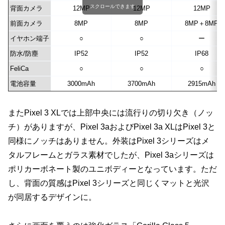
スクロールできます
背面カメラ
12MP
12MP
12MP
前面カメラ
8MP
8MP
8MP＋8MP
イヤホン端子
○
○
ー
防水/防塵
IP52
IP52
IP68
FeliCa
○
○
○
電池容量
3000mAh
3700mAh
2915mAh
またPixel 3 XLでは上部中央には流行りの切り欠き（ノッ
チ）がありますが、Pixel 3aおよびPixel 3a XLはPixel 3と
同様にノッチはありません。外装はPixel 3シリーズはメ
タルフレームとガラス素材でしたが、Pixel 3aシリーズは
ポリカーボネート製のユニボディーとなっています。ただ
し、背面の質感はPixel 3シリーズと同じくマットと光沢
が同居するデザインに。