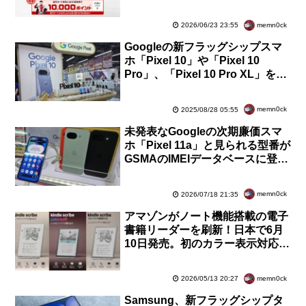
ル」が開催中！紹介で最大2万ポ
イントなども
memn0ck
2026/06/23 23:55
Googleの新フラッグシップスマ
ホ「Pixel 10」や「Pixel 10
Pro」、「Pixel 10 Pro XL」を写
真で紹介！性能向上や新色追加な
ど【レポート】
memn0ck
2025/08/28 05:55
未発表なGoogleの次期廉価スマ
ホ「Pixel 11a」と見られる型番が
GSMAのIMEIデータベースに登
録！Tensor G6を搭載との噂
memn0ck
2026/07/18 21:35
アマゾンがノート機能搭載の電子
書籍リーダーを刷新！日本で6月
10日発売。初のカラー表示対応
「Kindle Scribe Colorsoft」は10
万6980円から
memn0ck
2026/05/13 20:27
Samsung、新フラッグシップタ