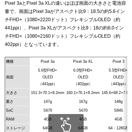
Pixel 3aとPixel 3a XLの違いはほぼ画面の大きさと電池容
量で、画面はPixel 3aがアスペクト比9：18.5の約5.6イン
チFHD+（1080×2220ドット）フレキシブルOLED（約
441ppi）、Pixel 3a XLがアスペクト比9：18の約6.0イン
チFHD+（1080×2160ドット）フレキシブルOLED（約
402ppi）となっています。
機種
Pixel 3a
Pixel 3a XL
Pixel 3
5.6型FHD+
6.0型FHD+
5.5型FHD+
画面
OLED
OLED
OLED
（441ppi）
（402ppi）
（443ppi）
大きさ
151.3×70.1×8.2mm
160.1×76.1×8.2mm
145.6×68.2×7.9
重さ
147g
167g
148g
SoC
S670
S670
S845
RAM
4GB
4GB
4GB
ストレージ
64GB
64GB
64・128GB