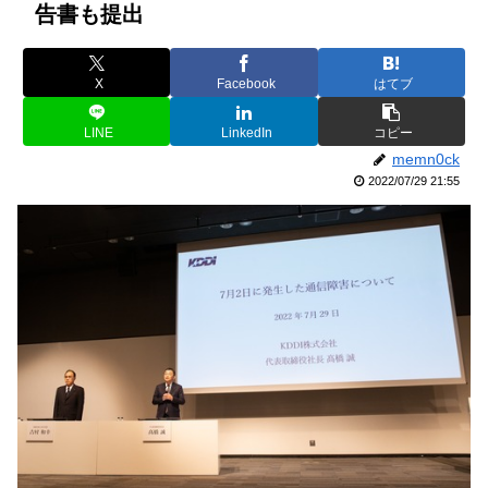
告書も提出
X
Facebook
はてブ
LINE
LinkedIn
コピー
memn0ck
2022/07/29 21:55