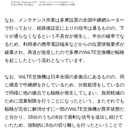
なお、メンテナンス作業は多摩設置の全国中継網ルーター
で行っており、経路後設定に上りの信号は通るものの、下
りが通らなくなるという不具合が発生し、半分の確率でな
るため、利用者の携帯電話端末などからの位置情報要求が
破棄され、再送が急造したので多摩のVoLTE交換機が輻輳
を起こしたという流れとなっています。
なお、VoLTE交換機は日本全国の多拠点にあるものの、同
じ構造で中継網を介しているため、分散処理をしているの
で同様に他の拠点でも輻輳が発生してしまい、負荷軽減の
ために流量制限を行うことになったという。またそれでも
輻輳が完全に解消せずに一部のVoLTE交換機が異常状態だ
と分かり、18台のうちの6台で過剰な信号を送出し続けて
いたため、強制的に6台の切り離しを行ったということで