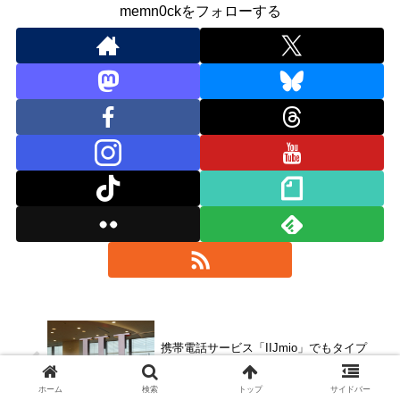
memn0ckをフォローする
携帯電話サービス「IIJmio」でもタイプ
A（au回線）の音声SIM契約者に対して独
自のお詫び金200円を返金！7月2〜4日の
au通信障害で
ホーム
検索
トップ
サイドバー