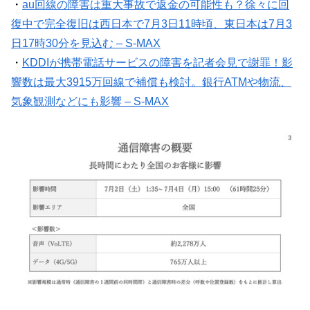
・
au回線の障害は重大事故で返金の可能性も？徐々に回
復中で完全復旧は西日本で7月3日11時頃、東日本は7月3
日17時30分を見込む – S-MAX
・
KDDIが携帯電話サービスの障害を記者会見で謝罪！影
響数は最大3915万回線で補償も検討。銀行ATMや物流、
気象観測などにも影響 – S-MAX