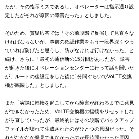
たが、その指示ミスであるし、オペレーターは指示通り設
定したがそれが原因の障害だった」としました。
そのため、質疑応答では「その前段階で反省して見直さな
ければならないが、事前の確認作業をもう一段界深くやっ
ていれば防げたと思うし、防がなければ行けなかった」と
続け、さらに「最初の通信断の15分間があったが、障害
が起きた後にオペレーションセンターに行って話を聞いた
が、ルートの後設定をした後に1分間ぐらいでVoLTE交換
機が輻輳した」としました。
また「実際に輻輳を起こしてから障害が終わるまでに発見
ができなかったため、VoLTE交換機の輻輳をリセットしな
がら直していったが、最終的にはその段階でバックアップ
ファイルが壊れて生成されたのがひとつの原因だった。そ
れがなかなか発見できなかったのが長時間かかった原因」