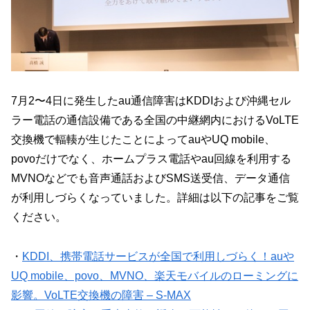
7月2〜4日に発生したau通信障害はKDDIおよび沖縄セル
ラー電話の通信設備である全国の中継網内におけるVoLTE
交換機で輻輳が生じたことによってauやUQ mobile、
povoだけでなく、ホームプラス電話やau回線を利用する
MVNOなどでも音声通話およびSMS送受信、データ通信
が利用しづらくなっていました。詳細は以下の記事をご覧
ください。
・
KDDI、携帯電話サービスが全国で利用しづらく！auや
UQ mobile、povo、MVNO、楽天モバイルのローミングに
影響。VoLTE交換機の障害 – S-MAX