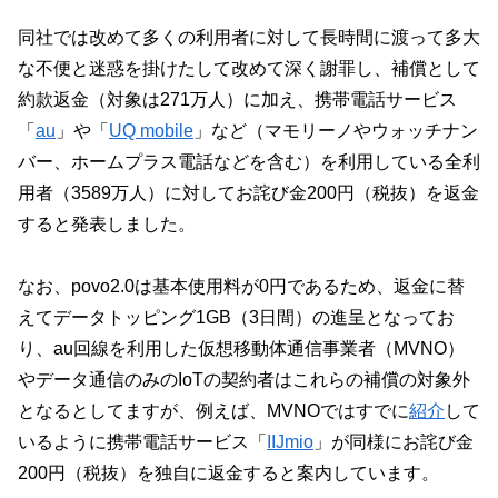
同社では改めて多くの利用者に対して長時間に渡って多大
な不便と迷惑を掛けたして改めて深く謝罪し、補償として
約款返金（対象は271万人）に加え、携帯電話サービス
「
au
」や「
UQ mobile
」など（マモリーノやウォッチナン
バー、ホームプラス電話などを含む）を利用している全利
用者（3589万人）に対してお詫び金200円（税抜）を返金
すると発表しました。
なお、povo2.0は基本使用料が0円であるため、返金に替
えてデータトッピング1GB（3日間）の進呈となってお
り、au回線を利用した仮想移動体通信事業者（MVNO）
やデータ通信のみのIoTの契約者はこれらの補償の対象外
となるとしてますが、例えば、MVNOではすでに
紹介
して
いるように携帯電話サービス「
IIJmio
」が同様にお詫び金
200円（税抜）を独自に返金すると案内しています。