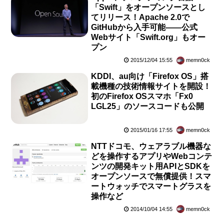
「Swift」をオープンソースとし
てリリース！Apache 2.0で
GitHubから入手可能――公式
Webサイト「Swift.org」もオー
プン
2015/12/04 15:55
memn0ck
KDDI、au向け「Firefox OS」搭
載機種の技術情報サイトを開設！
初のFirefox OSスマホ「Fx0
LGL25」のソースコードも公開
2015/01/16 17:55
memn0ck
NTTドコモ、ウェアラブル機器な
どを操作するアプリやWebコンテ
ンツの開発キット用APIとSDKを
オープンソースで無償提供！スマ
ートウォッチでスマートグラスを
操作など
2014/10/04 14:55
memn0ck