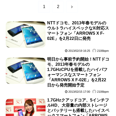
次
1
2
へ
NTTドコモ、2013年春モデルの
ウルトラハイスペックなXi対応ス
マートフォン「ARROWS X F-
02E」を2月22日に発売
2013/02/19 16:25
2106bpm
明日から事前予約開始！NTTドコ
モ、2013年春モデルの
1.7GHzCPUを搭載したハイパフ
ォーマンスなスマートフォン
「ARROWS X F-02E」を2月22
日から発売開始予定
2013/02/15 17:00
2106bpm
1.7GHzクアッドコア、5インチフ
ルHD、大容量の内部ストレージ
とバッテリーも搭載したハイスペ
ックスマートフォン「ARROWS