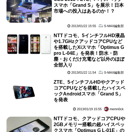
スマホ「Grand S」を展示！日本
市場への投入はあるのか！？
2013/01/22 15:55
S-MAX編集部
NTTドコモ、5インチフルHD液晶
や1.7GHzクアッドコアCPUなど
を搭載したXiスマホ「Optimus G
pro L-04E」を発表！防水・防
塵・おくだけ充電など以外のほぼ
全部入り
2013/01/22 11:54
S-MAX編集部
ZTE、5インチフルHDやクアッド
コアCPUなどを搭載したハイスペ
ックAndroidスマホ「Grand S」
を発表
2013/01/19 15:55
memn0ck
NTTドコモ、クアッドコアCPUや
2GBメモリー搭載の超ハイスペッ
クスマホ「Optimus G L-01E」の