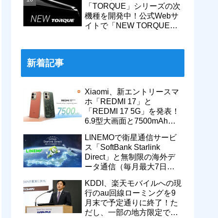
「TORQUE」シリーズの次
機種を開発中！公式Webサ
イトで「NEW TORQUE」
の一部デザインを公開。
KDDIから発売へ
新着記事
Xiaomi、新エントリースマ
ホ「REDMI 17」と
「REDMI 17 5G」を発表！
6.9型大画面と7500mAhバ
ッテリーなどを搭載。日本
LINEMOで衛星通信サービ
でも発売予定
ス「SoftBank Starlink
Direct」と無制限の海外デ
ータ通信（毎月最大7日
間）が追加料金なしで9月
KDDI、楽天モバイルへの現
から利用可能
行のau回線ローミングを9
月末で予定通りに終了！た
だし、一部の地方限定では