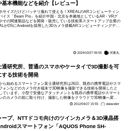
や基本機能などを紹介【レビュー】
ホサイズだけどバッチリ撮れて使える！XREALのARコンピューティン
バイス「Beam Pro」を紹介中国・北京を本拠地としているAR・VRグ
やその関連製品などを開発・販売している技術系スタートアップ企業の
EALがOSにAndroidを採用した3Dカメラ搭載ARコンピューティングデバ
「XREAL Beam Pro」シリーズを展開しています。すでにXREALの日
人である日本Xrealが日本国内向けに携帯電話ネットワークができない
AN（Wi-Fi）のみ...
2024/10/27 06:55
河童丸
士通研究所、普通のスマホやケータイで3D撮影を可
にする技術を開発
から始めるスマートフォン富士通研究所は26日、既存の携帯電話やスマ
フォンなどのカメラ付き端末で3D映像を撮影できる技術を開発したと
しています。小型で安価なアタッチメントを既存の携帯電話やスマート
ンのカメラの前に取り付け、撮影した映像をクラウドで3D映像へ変換
することで3D映像の撮影を可能にする技術です。アタッチメントさえ
2012/04/27 15:55
datacider
すれば、3D非対応の機器にて3D映像の撮影が可能となります。
ャープ、NTTドコモ向けのツインカメラ＆3D液晶搭
ndroidスマートフォン「AQUOS Phone SH-