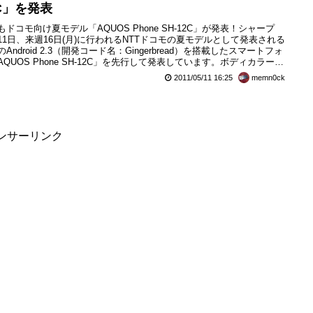
2C」を発表
もドコモ向け夏モデル「AQUOS Phone SH-12C」が発表！シャープ
11日、来週16日(月)に行われるNTTドコモの夏モデルとして発表される
Android 2.3（開発コード名：Gingerbread）を搭載したスマートフォ
AQUOS Phone SH-12C」を先行して発表しています。ボディカラー
WHITEとBLACKの2色が用意されており、すでに、発売日も5月20日
2011/05/11 16:25
memn0ck
)、事前予約開始が5月14日(金)からと発表されています。AQUOS Ph...
ンサーリンク