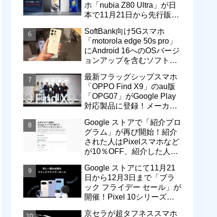
ホ「nubia Z80 Ultra」が日
本で11月21日から先行販
売！価格は13万3800円から
SoftBank向け5Gスマホ
「motorola edge 50s pro」
にAndroid 16へのOSバージ
ョンアップを含むソフトウ
ェア更新が提供開始
最新フラッグシップスマホ
「OPPO Find X9」のau版
「OPG07」がGoogle Play
対応製品に登録！メーカー
版「CPH2797」とともに発
Google ストアで「紹介プロ
売へ
グラム」が再び開始！紹介
された人はPixelスマホなど
が10％OFF、紹介した人は
最大5万円分ストアポイン
Google ストアにて11月21
ト付与
日から12月3日まで「ブラ
ック フライデー セール」が
開催！Pixel 10シリーズや
Pixel 9a・9 Proなどがお得
京セラが超タフネススマホ
に