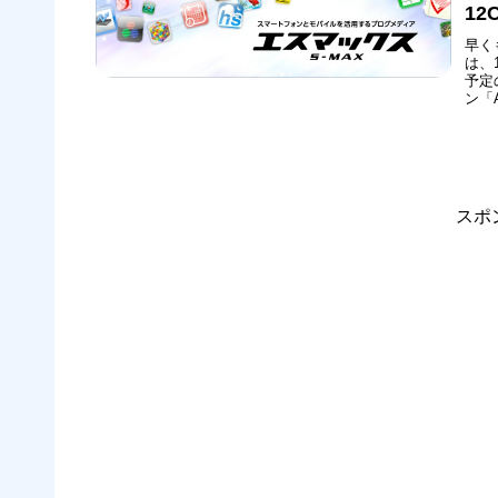
1
早く
は、
予定の
ン「
は、
(金
スポ