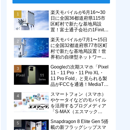
楽天モバイルが6月16〜30
日に全国36都道府県115市
区町村で新たな基地局設
置！富士通子会社の1Finity
製無線装置を導入開始。5G
楽天モバイルが7月1〜15日
エリアが拡大
に全国32都道府県77市区町
村で新たな基地局設置！世
界初の自律型ネットワーク
レベル4による省電力化で
Googleの次期スマホ「Pixel
通信品質も改善
11・11 Pro・11 Pro XL・
11 Pro Fold」と見られる製
品がFCCを通過！MediaTek
製モデム搭載に
スマートフォン（スマホ）
やケータイなどのモバイル
を活用するブログメディア
「S-MAX（エスマック
ス）」について
Snapdragon 8 Elite Gen 5搭
載の新フラッグシップスマ