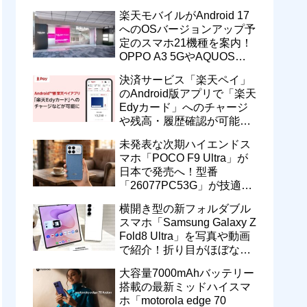
一定期間の新契約でエリア
楽天モバイルがAndroid 17
維持に協力へ
へのOSバージョンアップ予
定のスマホ21機種を案内！
OPPO A3 5GやAQUOS
wish5、Galaxy S23などが
決済サービス「楽天ペイ」
対象
のAndroid版アプリで「楽天
Edyカード」へのチャージ
や残高・履歴確認が可能
に！楽天ペイ残高との相互
未発表な次期ハイエンドス
交換なども
マホ「POCO F9 Ultra」が
日本で発売へ！型番
「26077PC53G」が技適通
過。大容量10000mAhバッ
横開き型の新フォルダブル
テリー搭載に
スマホ「Samsung Galaxy Z
Fold8 Ultra」を写真や動画
で紹介！折り目がほぼない
8インチ大画面【レポー
大容量7000mAhバッテリー
ト】
搭載の最新ミッドハイスマ
ホ「motorola edge 70