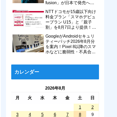
fusion」が日本で発売へ！
型番「XT2605-6」が技適通
NTTドコモが15歳以下向け
過
料金プラン「スマホデビュ
ープラン U15」と「親子
割」を8月7日より提供！親
のドコモ MAXやahamoも月
GoogleがAndroidセキュリ
550円割引に
ティーパッチ2026年8月分
を案内！Pixel 8以降のスマ
ホなどに脆弱性・不具合の
修正を含むソフトウェア更
新が提供開始
カレンダー
2026年8月
月
火
水
木
金
土
日
1
2
3
4
5
6
7
8
9