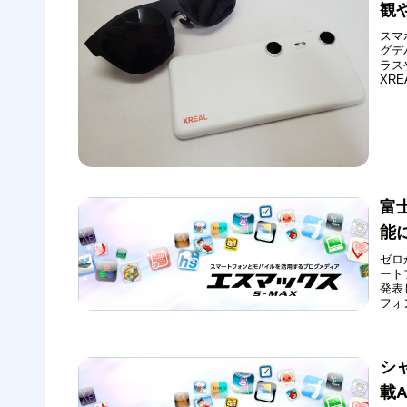
観
スマ
グデ
ラス
XR
イス
本法
無線L
富
能
ゼロ
ート
発表
フォ
処理
入手
シ
載A