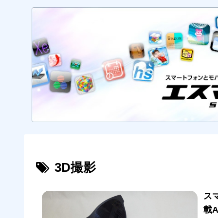
3D撮影
ス
載A