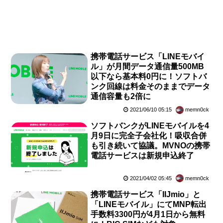
携帯電話サービス「LINEモバイ
ル」が月間データ通信量500MB
以下なら基本料0円に！ソフトバ
ンク回線は料金そのままでデータ
通信容量も2倍に
2021/06/10 05:15
memn0ck
ソフトバンクがLINEモバイルを4
月9日に完全子会社化！吸収合併
も引き続いて協議。MVNOの携帯
電話サービスは新規申込終了
2021/04/02 05:45
memn0ck
携帯電話サービス「IIJmio」と
「LINEモバイル」にてMNP転出
手数料3300円が4月1日から無料