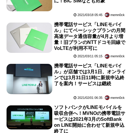
に！BIC SIMなども対象
2021/03/18 05:45
memn0ck
携帯電話サービス「LINEモバイ
ル」にてベーシックプランの月間
高速データ通信容量が4月より増
量！旧プランのNTTドコモ回線で
VoLTEが利用不可に
2021/03/11 05:15
memn0ck
携帯電話サービス「LINEモバイ
ル」が店舗では3月1日、オンライ
ンでは3月31日11時に新規申込終
了を案内！サービスは継続
2021/02/01 06:35
memn0ck
ソフトバンクがLINEモバイルを
吸収合併へ！MVNOの携帯電話サ
ービスは2021年3月のSoftBank
on LINE開始に合わせて新規申込
終了に