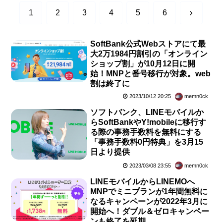
次
1
2
3
4
5
6
へ
SoftBank公式Webストアにて最
大2万1984円割引の「オンライン
ショップ割」が10月12日に開
始！MNPと番号移行が対象。web
割は終了に
2023/10/12 20:25
memn0ck
ソフトバンク、LINEモバイルか
らSoftBankやY!mobileに移行す
る際の事務手数料を無料にする
「事務手数料0円特典」を3月15
日より提供
2023/03/08 23:55
memn0ck
LINEモバイルからLINEMOへ
MNPでミニプランが1年間無料に
なるキャンペーンが2022年3月に
開始へ！ダブル＆ゼロキャンペー
ンも終了を延期