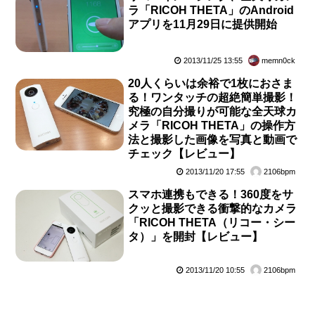
ラ「RICOH THETA」のAndroid
アプリを11月29日に提供開始
2013/11/25 13:55
memn0ck
20人くらいは余裕で1枚におさま
る！ワンタッチの超絶簡単撮影！
究極の自分撮りが可能な全天球カ
メラ「RICOH THETA」の操作方
法と撮影した画像を写真と動画で
チェック【レビュー】
2013/11/20 17:55
2106bpm
スマホ連携もできる！360度をサ
クッと撮影できる衝撃的なカメラ
「RICOH THETA（リコー・シー
タ）」を開封【レビュー】
2013/11/20 10:55
2106bpm