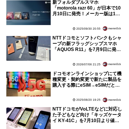
新フォルダブルスマホ
「motorola razr 60」が日本で10
月10日に発売！メーカー版は13
万5800円。docomo版「60d」や
SoftBank版「60s」も
memn0ck
2025/09/30 20:55
NTTドコモとソフトバンクもシャ
ープの新フラッグシップスマホ
「AQUOS R11」を7月9日に発
売！1万円相当還元キャンペーン
も実施
memn0ck
2026/07/06 21:25
ドコモオンラインショップにて機
種変更・契約変更で新たに製品を
購入する際にeSIM→eSIMだとエ
ラーが表示されて手続きができな
い事象が発生中
memn0ck
2025/08/20 19:25
NTTドコモがVoLTEなどに対応し
た子どもなど向け「キッズケータ
イ KY-41C」を7月10日より値上
げ！価格が2万2000円から2万