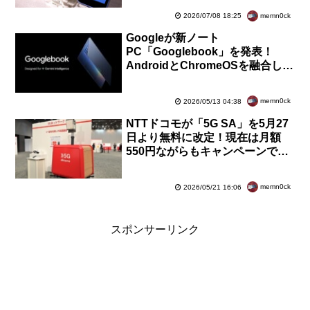
5960円へ
memn0ck
2026/07/08 18:25
Googleが新ノート
PC「Googlebook」を発表！
AndroidとChromeOSを融合して
「Gemini Intelligence」に対応。
メーカーから今秋に発売
memn0ck
2026/05/13 04:38
NTTドコモが「5G SA」を5月27
日より無料に改定！現在は月額
550円ながらもキャンペーンで無
料。ただし、今後任意加入の有料
になる可能性も
memn0ck
2026/05/21 16:06
スポンサーリンク