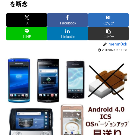
を断念
X
Facebook
はてブ
LINE
LinkedIn
コピー
memn0ck
2012/07/02 11:38