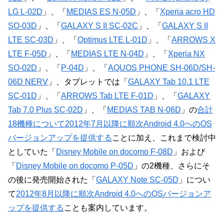
LG L-02D
」、「
MEDIAS ES N-05D
」、「
Xperia acro HD
SO-03D
」、「
GALAXY S II SC-02C
」、「
GALAXY S II
LTE SC-03D
」、「
Optimus LTE L-01D
」、「
ARROWS X
LTE F-05D
」、「
MEDIAS LTE N-04D
」、「
Xperia NX
SO-02D
」、「
P-04D
」、「
AQUOS PHONE SH-06D/SH-
06D NERV
」、タブレットでは「
GALAXY Tab 10.1 LTE
SC-01D
」、「
ARROWS Tab LTE F-01D
」、「
GALAXY
Tab 7.0 Plus SC-02D
」、「
MEDIAS TAB N-06D
」の
合計
18機種について2012年7月以降に順次Android 4.0へのOS
バージョンアップを提供する
ことに加え、これまで検討中
としていた「
Disney Mobile on docomo F-08D
」および
「
Disney Mobile on docomo P-05D
」の2機種、さらにそ
の後に発売開始された「
GALAXY Note SC-05D
」につい
て
2012年8月以降に順次Android 4.0へのOSバージョンア
ップを提供する
ことも案内しています。