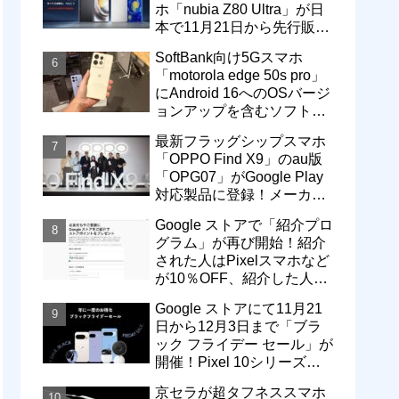
ホ「nubia Z80 Ultra」が日
本で11月21日から先行販
売！価格は13万3800円から
SoftBank向け5Gスマホ
「motorola edge 50s pro」
にAndroid 16へのOSバージ
ョンアップを含むソフトウ
ェア更新が提供開始
最新フラッグシップスマホ
「OPPO Find X9」のau版
「OPG07」がGoogle Play
対応製品に登録！メーカー
版「CPH2797」とともに発
Google ストアで「紹介プロ
売へ
グラム」が再び開始！紹介
された人はPixelスマホなど
が10％OFF、紹介した人は
最大5万円分ストアポイン
Google ストアにて11月21
ト付与
日から12月3日まで「ブラ
ック フライデー セール」が
開催！Pixel 10シリーズや
Pixel 9a・9 Proなどがお得
京セラが超タフネススマホ
に