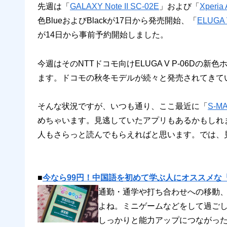
先週は「
GALAXY Note II SC-02E
」および「
Xperia
色BlueおよびBlackが17日から発売開始、「
ELUGA 
が14日から事前予約開始しました。
今週はそのNTTドコモ向けELUGA V P-06Dの新色ホ
ます。ドコモの秋冬モデルが続々と発売されてきて
そんな状況ですが、いつも通り、ここ最近に「
S-
めちゃいます。見逃していたアプリもあるかもしれ
人もさらっと読んでもらえればと思います。では、
■
今なら99円！中国語を初めて学ぶ人にオススメな
通勤・通学や打ち合わせへの移動
よね。ミニゲームなどをして過ご
しっかりと能力アップにつながっ