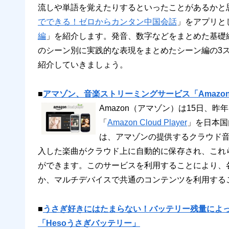
流しや単語を覚えたりするといったことがあるかと
でできる！ゼロからカンタン中国会話
」をアプリと
編
」を紹介します。発音、数字などをまとめた基礎
のシーン別に実践的な表現をまとめたシーン編の3
紹介していきましょう。
■
アマゾン、音楽ストリーミングサービス「Amazon Cl
Amazon（アマゾン）は15日、
「
Amazon Cloud Player
」を日本国内
は、アマゾンの提供するクラウド音楽
入した楽曲がクラウド上に自動的に保存され、これらをP
ができます。このサービスを利用することにより、
か、マルチデバイスで共通のコンテンツを利用する
■
うさぎ好きにはたまらない！バッテリー残量によ
「Hesoうさぎバッテリー」