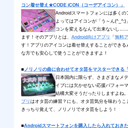
コン着せ替え★CODE iCON（コーデアイコン）」
Androidスマートフォンには多
よってはアイコンが「う～ん(^_^
コンを変えるなんて出来ないし…
ます！そのアプリとは、
Android向けアプリ
「
無料ア
す！アプリのアイコンは着せ替えすることができる
な方でも安心して使うことができますよ！
■
ノリノリの曲に合わせてオタ芸をマスターできる「オ
日本国内に限らず、さまざまなメ
イブには欠かせない応援パフォー
結構大変そうだったりしますよね
プリ
はオタ芸の練習？にも、オタ芸気分を味わうこ
きっちり覚えて、ノリノリでオタ芸をしよう！
■
Androidスマートフォンを購入したら入れておき