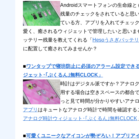
Androidスマートフォンの生命
残量のチェックをされていると思
ている方、アプリを入れてチェッ
愛く、癒されるウィジェットで管理したいと思いま
ッテリー残量を教えてくれる「
Hesoうさぎバッテ
に配置して癒されてみませんか？
■
ワンタップで寝坊防止に必須のアラーム設定でき
ジェット･｢ぷくるん｣無料CLOCK」
時計はデジタル派ですか？アナログ派
用する場合は空きスペースの都合
っと見て時間が分かりやすいアナ
アプリ
はキュートなアナログ時計で時間を確認する
アナログ時計ウィジェット･｢ぷくるん｣無料CLOCK
■
可愛くユニークなアイコンが勢ぞろい！アプリア