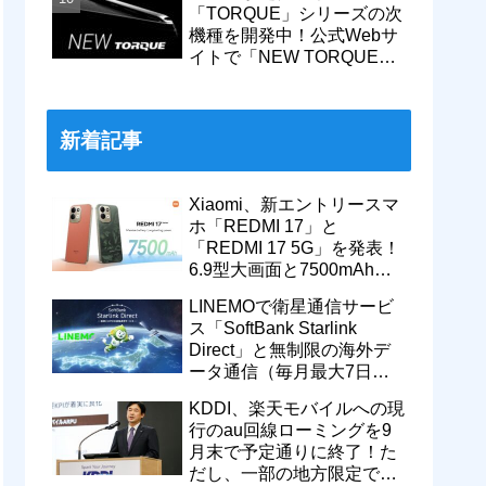
「TORQUE」シリーズの次
機種を開発中！公式Webサ
イトで「NEW TORQUE」
の一部デザインを公開。
KDDIから発売へ
新着記事
Xiaomi、新エントリースマ
ホ「REDMI 17」と
「REDMI 17 5G」を発表！
6.9型大画面と7500mAhバ
ッテリーなどを搭載。日本
LINEMOで衛星通信サービ
でも発売予定
ス「SoftBank Starlink
Direct」と無制限の海外デ
ータ通信（毎月最大7日
間）が追加料金なしで9月
KDDI、楽天モバイルへの現
から利用可能
行のau回線ローミングを9
月末で予定通りに終了！た
だし、一部の地方限定では