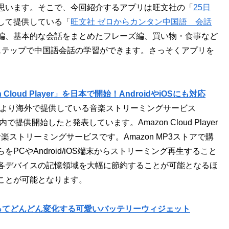
思います。そこで、今回紹介するアプリは旺文社の「
25日
して提供している「
旺文社 ゼロからカンタン中国語 会話
編、基本的な会話をまとめたフレーズ編、買い物・食事など
ステップで中国語会話の学習ができます。さっそくアプリを
oud Player」を日本で開始！AndroidやiOSにも対応
昨年より海外で提供している音楽ストリーミングサービス
で提供開始したと発表しています。Amazon Cloud Player
ストリーミングサービスです。Amazon MP3ストアで購
CやAndroid/iOS端末からストリーミング再生すること
各デバイスの記憶領域を大幅に節約することが可能となるほ
ことが可能となります。
ってどんどん変化する可愛いバッテリーウィジェット