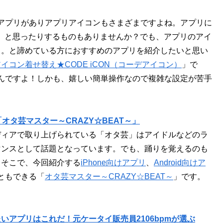
くのアプリがありアプリアイコンもさまざまですよね。アプリに
;)」と思ったりするものもありませんか？でも、アプリのアイ
…。と諦めている方におすすめのアプリを紹介したいと思い
イコン着せ替え★CODE iCON（コーデアイコン）
」で
んですよ！しかも、嬉しい簡単操作なので複雑な設定が苦手
タ芸マスター～CRAZY☆BEAT～」
ディアで取り上げられている「オタ芸」はアイドルなどのラ
マンスとして話題となっています。でも、踊りを覚えるのも
。そこで、今回紹介する
iPhone向けアプリ
、
Android向けア
ともできる「
オタ芸マスター～CRAZY☆BEAT～
」です。
たいアプリはこれだ！元ケータイ販売員2106bpmが選ぶ