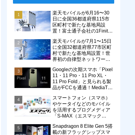
楽天モバイルが6月16〜30
日に全国36都道府県115市
区町村で新たな基地局設
置！富士通子会社の1Finity
製無線装置を導入開始。5G
楽天モバイルが7月1〜15日
エリアが拡大
に全国32都道府県77市区町
村で新たな基地局設置！世
界初の自律型ネットワーク
レベル4による省電力化で
Googleの次期スマホ「Pixel
通信品質も改善
11・11 Pro・11 Pro XL・
11 Pro Fold」と見られる製
品がFCCを通過！MediaTek
製モデム搭載に
スマートフォン（スマホ）
やケータイなどのモバイル
を活用するブログメディア
「S-MAX（エスマック
ス）」について
Snapdragon 8 Elite Gen 5搭
載の新フラッグシップスマ