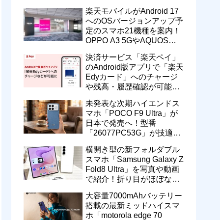
一定期間の新契約でエリア
楽天モバイルがAndroid 17
維持に協力へ
へのOSバージョンアップ予
定のスマホ21機種を案内！
OPPO A3 5GやAQUOS
wish5、Galaxy S23などが
決済サービス「楽天ペイ」
対象
のAndroid版アプリで「楽天
Edyカード」へのチャージ
や残高・履歴確認が可能
に！楽天ペイ残高との相互
未発表な次期ハイエンドス
交換なども
マホ「POCO F9 Ultra」が
日本で発売へ！型番
「26077PC53G」が技適通
過。大容量10000mAhバッ
横開き型の新フォルダブル
テリー搭載に
スマホ「Samsung Galaxy Z
Fold8 Ultra」を写真や動画
で紹介！折り目がほぼない
8インチ大画面【レポー
大容量7000mAhバッテリー
ト】
搭載の最新ミッドハイスマ
ホ「motorola edge 70