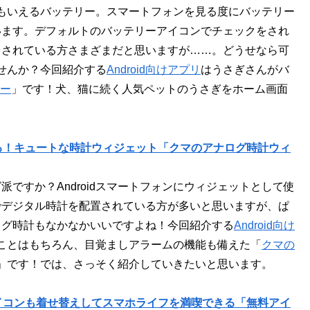
線ともいえるバッテリー。スマートフォンを見る度にバッテリー
います。デフォルトのバッテリーアイコンでチェックをされ
クされている方さまざまだと思いますが……。どうせなら可
せんか？今回紹介する
Android向けアプリ
はうさぎさんがバ
リー
」です！犬、猫に続く人気ペットのうさぎをホーム画面
る！キュートな時計ウィジェット「クマのアナログ時計ウィ
ですか？Androidスマートフォンにウィジェットとして使
でデジタル時計を配置されている方が多いと思いますが、ぱ
ログ時計もなかなかいいですよね！今回紹介する
Android向け
ことはもちろん、目覚ましアラームの機能も備えた「
クマの
」です！では、さっそく紹介していきたいと思います。
イコンも着せ替えしてスマホライフを満喫できる「無料アイ