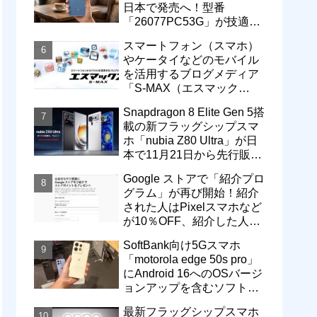
日本で発売へ！型番
「26077PC53G」が技適通
過。大容量10000mAhバッ
スマートフォン（スマホ）
テリー搭載に
やケータイなどのモバイル
を活用するブログメディア
「S-MAX（エスマック
ス）」について
Snapdragon 8 Elite Gen 5搭
載の新フラッグシップスマ
ホ「nubia Z80 Ultra」が日
本で11月21日から先行販
売！価格は13万3800円から
Google ストアで「紹介プロ
グラム」が再び開始！紹介
された人はPixelスマホなど
が10％OFF、紹介した人は
最大5万円分ストアポイン
SoftBank向け5Gスマホ
ト付与
「motorola edge 50s pro」
にAndroid 16へのOSバージ
ョンアップを含むソフトウ
ェア更新が提供開始
最新フラッグシップスマホ