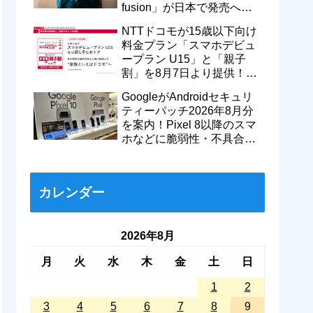
fusion」が日本で発売へ！
型番「XT2605-6」が技適通
NTTドコモが15歳以下向け
過
料金プラン「スマホデビュ
ープラン U15」と「親子
割」を8月7日より提供！親
のドコモ MAXやahamoも月
GoogleがAndroidセキュリ
550円割引に
ティーパッチ2026年8月分
を案内！Pixel 8以降のスマ
ホなどに脆弱性・不具合の
修正を含むソフトウェア更
新が提供開始
カレンダー
2026年8月
月
火
水
木
金
土
日
1
2
3
4
5
6
7
8
9