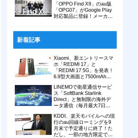
「OPPO Find X9」のau版
「OPG07」がGoogle Play
対応製品に登録！メーカー
版「CPH2797」とともに発
売へ
新着記事
Xiaomi、新エントリースマ
ホ「REDMI 17」と
「REDMI 17 5G」を発表！
6.9型大画面と7500mAhバ
ッテリーなどを搭載。日本
LINEMOで衛星通信サービ
でも発売予定
ス「SoftBank Starlink
Direct」と無制限の海外デ
ータ通信（毎月最大7日
間）が追加料金なしで9月
KDDI、楽天モバイルへの現
から利用可能
行のau回線ローミングを9
月末で予定通りに終了！た
だし、一部の地方限定では