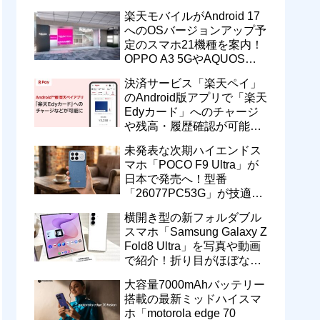
一定期間の新契約でエリア
楽天モバイルがAndroid 17
維持に協力へ
へのOSバージョンアップ予
定のスマホ21機種を案内！
OPPO A3 5GやAQUOS
wish5、Galaxy S23などが
決済サービス「楽天ペイ」
対象
のAndroid版アプリで「楽天
Edyカード」へのチャージ
や残高・履歴確認が可能
に！楽天ペイ残高との相互
未発表な次期ハイエンドス
交換なども
マホ「POCO F9 Ultra」が
日本で発売へ！型番
「26077PC53G」が技適通
過。大容量10000mAhバッ
横開き型の新フォルダブル
テリー搭載に
スマホ「Samsung Galaxy Z
Fold8 Ultra」を写真や動画
で紹介！折り目がほぼない
8インチ大画面【レポー
大容量7000mAhバッテリー
ト】
搭載の最新ミッドハイスマ
ホ「motorola edge 70