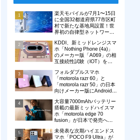
楽天モバイルが7月1〜15日
に全国32都道府県77市区町
村で新たな基地局設置！世
界初の自律型ネットワーク
レベル4による省電力化で
KDDI、新ミッドレンジスマ
通信品質も改善
ホ「Nothing Phone (4a)」
のメーカー版「A069」の相
互接続性試験（IOT）を完
了！au Flex Styleで販売中
フォルダブルスマホ
「motorola razr 60」と
「motorola razr 50」の日本
向けメーカー版にAndroid
16へのOSバージョンアッ
大容量7000mAhバッテリー
プが提供開始
搭載の最新ミッドハイスマ
ホ「motorola edge 70
fusion」が日本で発売へ！
型番「XT2605-6」が技適通
未発表な次期ハイエンドス
過
マホ「POCO F9 Ultra」が