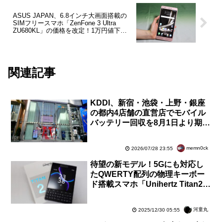
ASUS JAPAN、6.8インチ大画面搭載の
SIMフリースマホ「ZenFone 3 Ultra
ZU680KL」の価格を改定！1万円値下げ
され、税抜4万9800円に
関連記事
KDDI、新宿・池袋・上野・銀座
の都内4店舗の直営店でモバイル
バッテリー回収を8月1日より期間
限定で実施！au利用者以外もOK
で来店予約不要
memn0ck
2026/07/28 23:55
待望の新モデル！5Gにも対応し
たQWERTY配列の物理キーボー
ド搭載スマホ「Unihertz Titan2」
の外観や同梱物、基本機能などを
紹介【レビュー】
河童丸
2025/12/30 05:55