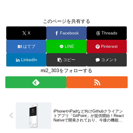
このページを共有する
X
Facebook
Threads
はてブ
LINE
Pinterest
LinkedIn
コピー
コメント
mi2_303をフォローする
iPhoneやiPadなど向けGithubクライアン
トアプリ「GitPoint」が提供開始！React
Nativeで開発されており、今後の機能向
上や不具合修正、さらにAndroid版のリリ
ースも期待