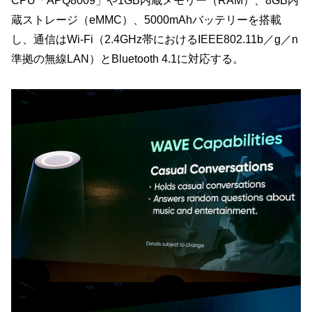
CPU「APQ8009」や1GB内蔵メモリー（RAM）、8GB内
蔵ストレージ（eMMC）、5000mAhバッテリーを搭載
し、通信はWi-Fi（2.4GHz帯におけるIEEE802.11b／g／n
準拠の無線LAN）とBluetooth 4.1に対応する。