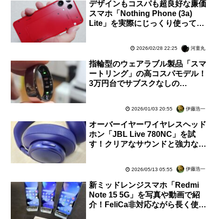
デザインもコスパも超良好な廉価
スマホ「Nothing Phone (3a)
Lite」を実際にじっくり使ってみ
た！気付いた点も紹介【レビュ
ー】
河童丸
2026/02/28 22:25
指輪型のウェアラブル製品「スマ
ートリング」の高コスパモデル！
3万円台でサブスクなしの
「RingConn Gen 2 Air」を試す
【レビュー】
伊藤浩一
2026/01/03 20:55
オーバーイヤーワイヤレスヘッド
ホン「JBL Live 780NC」を試
す！クリアなサウンドと強力なノ
イキャンで高い没入感に【レビュ
ー】
伊藤浩一
2026/05/13 05:55
新ミッドレンジスマホ「Redmi
Note 15 5G」を写真や動画で紹
介！FeliCa非対応ながら長く使え
て4万円台からの高コスパに【レ