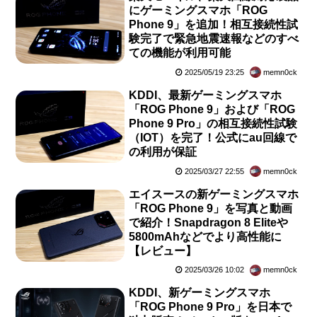
にゲーミングスマホ「ROG
Phone 9」を追加！相互接続性試
験完了で緊急地震速報などのすべ
ての機能が利用可能
2025/05/19 23:25
memn0ck
KDDI、最新ゲーミングスマホ
「ROG Phone 9」および「ROG
Phone 9 Pro」の相互接続性試験
（IOT）を完了！公式にau回線で
の利用が保証
2025/03/27 22:55
memn0ck
エイスースの新ゲーミングスマホ
「ROG Phone 9」を写真と動画
で紹介！Snapdragon 8 Eliteや
5800mAhなどでより高性能に
【レビュー】
2025/03/26 10:02
memn0ck
KDDI、新ゲーミングスマホ
「ROG Phone 9 Pro」を日本で