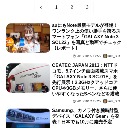
前
1
2
3
へ
auにもNote最新モデルが登場！
ワンランク上の使い勝手を誇るス
マートフォン「GALAXY Note 3
SCL22」を写真と動画でチェック
【レポート】
2013/10/05 17:55
mi2_303
CEATEC JAPAN 2013：NTTド
コモ、5.7インチ画面搭載スマホ
「GALAXY Note 3 SC-01F」を
先行展示！2.3GHzクアッドコア
CPUや3GBメモリー、さらに使
いやすくなったSペンなどを搭載
2013/10/02 19:25
mi2_303
Samsung、カメラ付き腕時計型
デバイス「GALAXY Gear」を発
表！日本でも10月に発売予定