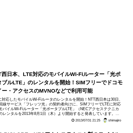
TT西日本、LTE対応のモバイルWi-Fiルーター「光ポ
タブルLTE」のレンタルを開始！SIMフリーでドコモ
イー・アクセスのMVNOなどで利用可能
Eに対応したモバイルWi-Fiルータのレンタルを開始！NTT西日本は30日、
回線サービス「フレッツ光」の契約者向けに、SIMフリーでLTEに対応
モバイルWi-Fiルーター「光ポータブルLTE」（NECアクセステクニカ
のレンタルを2013年8月1日（木）より開始すると発表しています。光
タブルLTEのレンタル料金は月額315円で、通信サービスについては別
2013/07/31 21:25
shimajiro
バイルデータ通信事業者と契約を行う必要があります。NTT西日本で
光ポータブルLTEのレンタル提供の開...