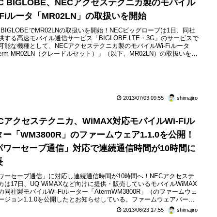
EC BIGLOBE、NECアクセステクニカ製のモバイル
-Fiルータ「MR02LN」の取扱いを開始
C BIGLOBEでMR02LNの取扱いを開始！NECビッグローブは1日、同社
供する高速モバイル通信サービス「BIGLOBE LTE・3G」のサービスで
可能な機種として、NECアクセステクニカ製のモバイルWi-Fiルータ
term MR02LN（クレードルセット）」（以下、MR02LN）の取扱いを開
、BIGLOBE LTE・3GとMR02LNのセット販売を開始しました。
2013/07/03 09:55
shimajiro
ECアクセステクニカ、WiMAX対応モバイルWi-Fiル
ター「WM3800R」のファームウェア1.1.0を公開！
パワーセーブ通信」対応で連続通信時間が10時間に
長
ワーセーブ通信」に対応し連続通信時間が10時間へ！NECアクセステ
カは17日、UQ WiMAXなど向けに提供・販売しているモバイルWiMAX
の同社製モバイルWi-Fiルーター「AtermWM3800R」（のファームウェ
ージョン1.1.0を公開したとお知らせしている。ファームウェアバージ
1.1では、新たに対応した「パワーセーブ通信」機能を有効にすること
2013/06/23 17:55
shimajiro
連続通信時間を従来の8時間から10時間へ延長するなど、新機能が追加