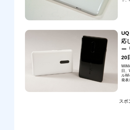
と通
「W
ーで対
UQ
応
ー「
2
Wi
日、
ルWi
発表
ンシ
本体
スポ