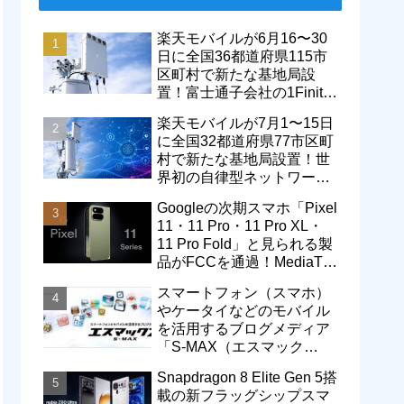
楽天モバイルが6月16〜30
日に全国36都道府県115市
区町村で新たな基地局設
置！富士通子会社の1Finity
製無線装置を導入開始。5G
楽天モバイルが7月1〜15日
エリアが拡大
に全国32都道府県77市区町
村で新たな基地局設置！世
界初の自律型ネットワーク
レベル4による省電力化で
Googleの次期スマホ「Pixel
通信品質も改善
11・11 Pro・11 Pro XL・
11 Pro Fold」と見られる製
品がFCCを通過！MediaTek
製モデム搭載に
スマートフォン（スマホ）
やケータイなどのモバイル
を活用するブログメディア
「S-MAX（エスマック
ス）」について
Snapdragon 8 Elite Gen 5搭
載の新フラッグシップスマ