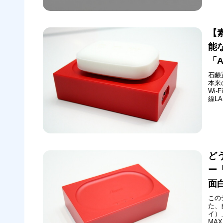
パス
てい
下げ
【
能な
「A
石鹸
本来
Wi
線L
でき
設の
ラン
ど
ー
面
この
た、
イ）
MA