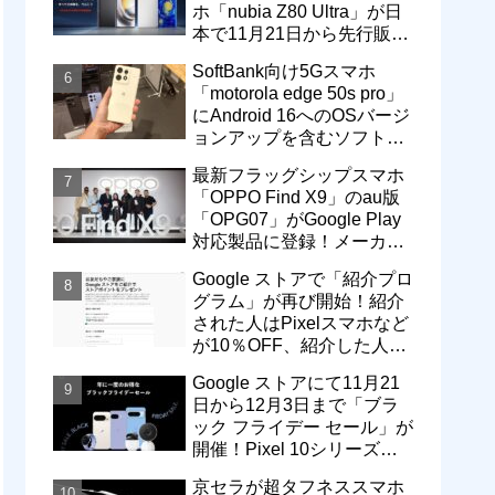
ホ「nubia Z80 Ultra」が日
本で11月21日から先行販
売！価格は13万3800円から
SoftBank向け5Gスマホ
「motorola edge 50s pro」
にAndroid 16へのOSバージ
ョンアップを含むソフトウ
ェア更新が提供開始
最新フラッグシップスマホ
「OPPO Find X9」のau版
「OPG07」がGoogle Play
対応製品に登録！メーカー
版「CPH2797」とともに発
Google ストアで「紹介プロ
売へ
グラム」が再び開始！紹介
された人はPixelスマホなど
が10％OFF、紹介した人は
最大5万円分ストアポイン
Google ストアにて11月21
ト付与
日から12月3日まで「ブラ
ック フライデー セール」が
開催！Pixel 10シリーズや
Pixel 9a・9 Proなどがお得
京セラが超タフネススマホ
に