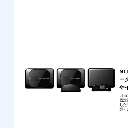
N
ー
や
LT
固定
した
製）
ポー
途モ
は、