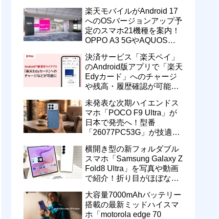
一定期間の新契約でエリア
楽天モバイルがAndroid 17
維持に協力へ
へのOSバージョンアップ予
定のスマホ21機種を案内！
OPPO A3 5GやAQUOS
wish5、Galaxy S23などが
決済サービス「楽天ペイ」
対象
のAndroid版アプリで「楽天
Edyカード」へのチャージ
や残高・履歴確認が可能
に！楽天ペイ残高との相互
未発表な次期ハイエンドス
交換なども
マホ「POCO F9 Ultra」が
日本で発売へ！型番
「26077PC53G」が技適通
過。大容量10000mAhバッ
横開き型の新フォルダブル
テリー搭載に
スマホ「Samsung Galaxy Z
Fold8 Ultra」を写真や動画
で紹介！折り目がほぼない
8インチ大画面【レポー
大容量7000mAhバッテリー
ト】
搭載の最新ミッドハイスマ
ホ「motorola edge 70