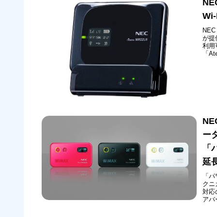
N
Wi
NE
が提
利用
「A
始し
N
ー
「
延
「パ
クニ
対応
アバ
ョン
で、