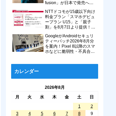
fusion」が日本で発売へ！
型番「XT2605-6」が技適通
NTTドコモが15歳以下向け
過
料金プラン「スマホデビュ
ープラン U15」と「親子
割」を8月7日より提供！親
のドコモ MAXやahamoも月
GoogleがAndroidセキュリ
550円割引に
ティーパッチ2026年8月分
を案内！Pixel 8以降のスマ
ホなどに脆弱性・不具合の
修正を含むソフトウェア更
新が提供開始
カレンダー
2026年8月
月
火
水
木
金
土
日
1
2
3
4
5
6
7
8
9