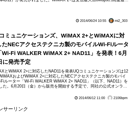
信量による速度制限がないのが大きな特徴で、NAD11は既存の
iMAX」にも対応しており、これまでのWiMAX対応モバイルWi-Fiルータ
...
2014/06/24 10:55
mi2_303
コミュニケーションズ、WiMAX 2+とWiMAXに対
したNECアクセステクニカ製のモバイルWi-Fiルータ
Wi-Fi WALKER WiMAX 2+ NAD11」を発表！6月
0日に発売予定
MAXとWiMAX 2+に対応したNAD11を発表UQコミュニケーションズは12
WiMAXおよびWiMAX 2+に対応したNECアクセステクニカ製のモバイ
-Fiルーター「Wi-Fi WALKER WiMAX 2+ NAD11」（以下、NAD11）を
した。6月20日（金）から販売を開始する予定で、同社の公式オンライ
ョップでは「UQ Flat ツープラス おトク割」（2年継続利用契約）で、
が2,800円、本体とクレードルのセットが4,800円（いずれも税...
2014/06/12 11:00
2106bpm
ンサーリンク