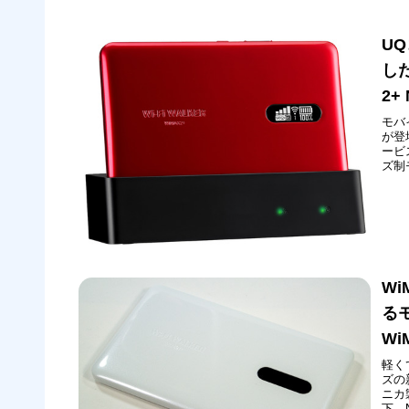
U
した
2+
モバイ
が登
ービ
ズ制モ
NA
いま
W
るモ
Wi
軽く
ズの
ニカ製
下、