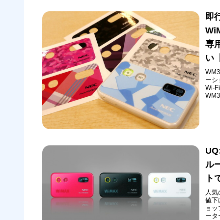
され
即
Wi
専
い
WM
ーシ
Wi
WM
限定
は、
わせ
U
ル
ト
人気
値下
ョッ
ータ