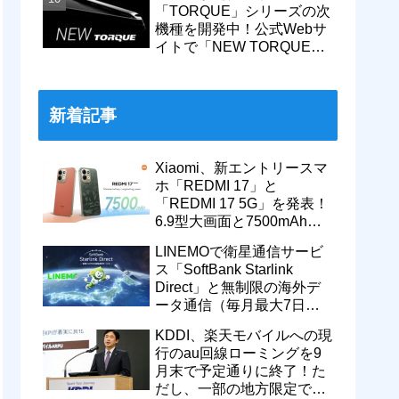
「TORQUE」シリーズの次
機種を開発中！公式Webサ
イトで「NEW TORQUE」
の一部デザインを公開。
KDDIから発売へ
新着記事
Xiaomi、新エントリースマ
ホ「REDMI 17」と
「REDMI 17 5G」を発表！
6.9型大画面と7500mAhバ
ッテリーなどを搭載。日本
LINEMOで衛星通信サービ
でも発売予定
ス「SoftBank Starlink
Direct」と無制限の海外デ
ータ通信（毎月最大7日
間）が追加料金なしで9月
KDDI、楽天モバイルへの現
から利用可能
行のau回線ローミングを9
月末で予定通りに終了！た
だし、一部の地方限定では