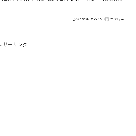
までのレビュー、さらには解約時や返却の際についてドコモインフォメ
ョンセンターに問い合わせた記事などを紹介してきた。これまでにもお
してきたが、Home Wi-Fi向けにレンタルされるル...
2013/04/12 22:55
2106bpm
ンサーリンク