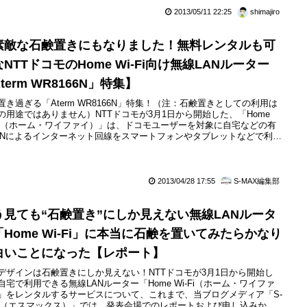
ポート」で新規に購入した際の販売価格を値下げすることをお知らせし
2013/05/11 22:25
shimajiro
る。今回値下げされた機種は、AtermWM3800Rのみで、他の機種は値
対象には含まれて...
素敵な石鹸置きにもなりました！無料レンタルも可
NTTドコモのHome Wi-Fi向け無線LANルーター
term WR8166N」特集】
置き過ぎる「Aterm WR8166N」特集！（注：石鹸置きとしての利用は
の用途ではありません）NTTドコモが3月1日から開始した、「Home
-Fi（ホーム・ワイファイ）」は、ドコモユーザーを対象に自宅などの有
ANによるインターネット回線をスマートフォンやタブレットなどで利用
るようにするための無線LANルーターをレンタルするサービスです。既
ドコモ回線で、指定されたプランを利用していれば無料、指定されたプ
以外を利用していても毎月315円でレンタルを...
2013/04/28 17:55
S-MAX編集部
う見ても“石鹸置き”にしか見えない無線LANルータ
「Home Wi-Fi」に本当に石鹸を置いてみたらかなり
白いことになった【レポート】
デザインは石鹸置きにしか見えない！NTTドコモが3月1日から開始し
自宅で利用できる無線LANルーター「Home Wi-Fi（ホーム・ワイファ
」をレンタルするサービスについて、これまで、当ブログメディア「S-
X（エスマックス）」では、発表会場でのレポートおよび申し込みから