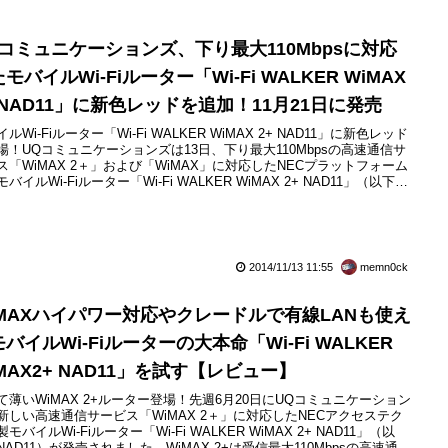
へ
Qコミュニケーションズ、下り最大110Mbpsに対応
モバイルWi-Fiルーター「Wi-Fi WALKER WiMAX
 NAD11」に新色レッドを追加！11月21日に発売
ルWi-Fiルーター「Wi-Fi WALKER WiMAX 2+ NAD11」に新色レッド
場！UQコミュニケーションズは13日、下り最大110Mbpsの高速通信サ
ス「WiMAX 2＋」および「WiMAX」に対応したNECプラットフォーム
バイルWi-Fiルーター「Wi-Fi WALKER WiMAX 2+ NAD11」（以下、
D11）に新色「レッド」を2014年11月21日（金）に発売すると発表して
す。直営Webショップ「UQ WiMAXオンラインシ...
2014/11/13 11:55
memn0ck
iMAXハイパワー対応やクレードルで有線LANも使え
バイルWi-Fiルーターの大本命「Wi-Fi WALKER
MAX2+ NAD11」を試す【レビュー】
て薄いWiMAX 2+ルーター登場！先週6月20日にUQコミュニケーション
新しい高速通信サービス「WiMAX 2＋」に対応したNECアクセステク
モバイルWi-Fiルーター「Wi-Fi WALKER WiMAX 2+ NAD11」（以
NAD11）が発売されました。WiMAX 2+は受信最大110Mbpsの高速通信