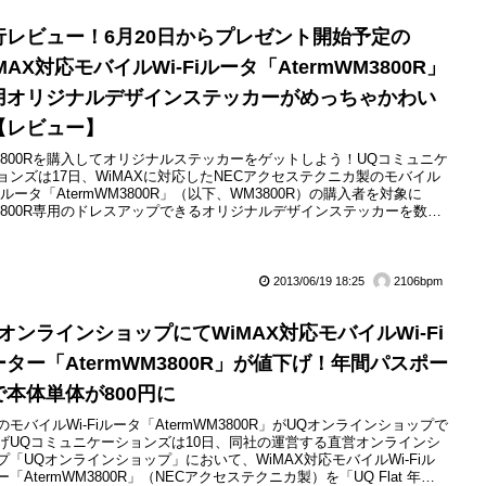
ている。ファームウェアのバージョン...
行レビュー！6月20日からプレゼント開始予定の
MAX対応モバイルWi-Fiルータ「AtermWM3800R」
用オリジナルデザインステッカーがめっちゃかわい
【レビュー】
3800Rを購入してオリジナルステッカーをゲットしよう！UQコミュニケ
ョンズは17日、WiMAXに対応したNECアクセステクニカ製のモバイル
-Fiルータ「AtermWM3800R」（以下、WM3800R）の購入者を対象に
3800R専用のドレスアップできるオリジナルデザインステッカーを数量
でプレゼントすると発表した。プレゼントされるオリジナルステッカー
本体のカラーバリエーション「ピンク」「ブラック」「ホワイト」にあ
た3種類を用意。購入した本体カラーに...
2013/06/19 18:25
2106bpm
QオンラインショップにてWiMAX対応モバイルWi-Fi
ーター「AtermWM3800R」が値下げ！年間パスポー
で本体単体が800円に
のモバイルWi-Fiルータ「AtermWM3800R」がUQオンラインショップで
げUQコミュニケーションズは10日、同社の運営する直営オンラインシ
プ「UQオンラインショップ」において、WiMAX対応モバイルWi-Fiル
ー「AtermWM3800R」（NECアクセステクニカ製）を「UQ Flat 年間