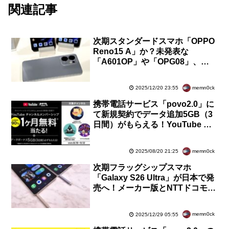
関連記事
次期スタンダードスマホ「OPPO
Reno15 A」か？未発表な
「A601OP」や「OPG08」、
「CPH2801」が海外のeSIM対応
機種に登録
memn0ck
2025/12/20 23:55
携帯電話サービス「povo2.0」に
て新規契約でデータ追加5GB（3
日間）がもらえる！YouTube チ
ャンネルメンバーシップ1カ月無
料も90％で当たる
memn0ck
2025/08/20 21:25
次期フラッグシップスマホ
「Galaxy S26 Ultra」が日本で発
売へ！メーカー版とNTTドコモ
版、au版、SoftBank版、楽天モ
バイル版が認証通過
memn0ck
2025/12/29 05:55