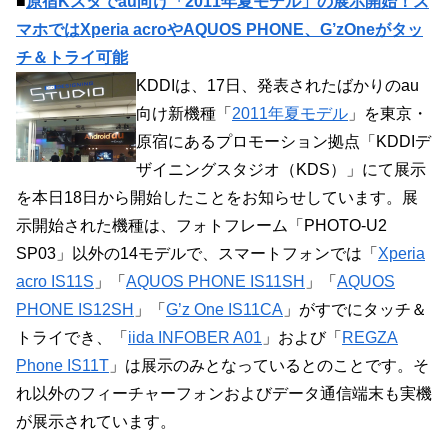
■
原宿Kスタでau向け「2011年夏モデル」の展示開始！ス
マホではXperia acroやAQUOS PHONE、G’zOneがタッ
チ＆トライ可能
KDDIは、17日、発表されたばかりのau
向け新機種「
2011年夏モデル
」を東京・
原宿にあるプロモーション拠点「KDDIデ
ザイニングスタジオ（KDS）」にて展示
を本日18日から開始したことをお知らせしています。展
示開始された機種は、フォトフレーム「PHOTO-U2
SP03」以外の14モデルで、スマートフォンでは「
Xperia
acro IS11S
」「
AQUOS PHONE IS11SH
」「
AQUOS
PHONE IS12SH
」「
G’z One IS11CA
」がすでにタッチ＆
トライでき、「
iida INFOBER A01
」および「
REGZA
Phone IS11T
」は展示のみとなっているとのことです。そ
れ以外のフィーチャーフォンおよびデータ通信端末も実機
が展示されています。