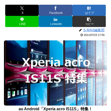
X
Facebook
はてブ
LINE
LinkedIn
コピー
S-MAX編集部
2011/07/23 17:55
au Android「Xperia acro IS11S」特集！