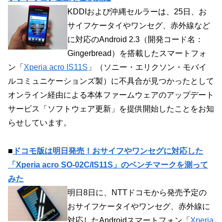
KDDIおよび沖縄セルラーは、25日、お
サイフケータイやワンセグ、赤外線など
に対応のAndroid 2.3（開発コード名：
Gingerbread）を搭載したスマートフォ
ン「
Xperia acro IS11S
」（ソニー・エリクソン・モバイ
ルコミュニケーションズ製）に不具合が見つかったとして
オンライン経由による本体ファームウェアのアップデート
サービス「ソフトウェア更新」を提供開始したことをお知
らせしています。
■
ドコモ版は明日発売！おサイフやワンセグに対応した
「Xperia acro SO-02C/IS11S」のベンチマークを測って
みた
明日8日に、NTTドコモから発売予定の
おサイフケータイやワンセグ、赤外線に
対応したAndroidスマートフォン「
Xperia