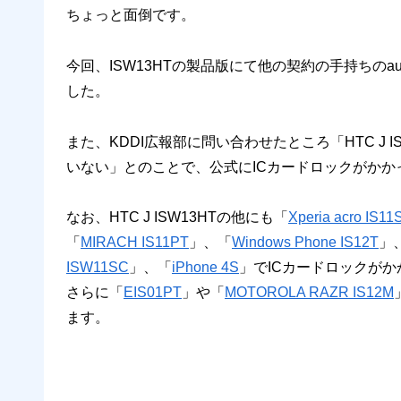
ちょっと面倒です。
今回、ISW13HTの製品版にて他の契約の手持ちの
した。
また、KDDI広報部に問い合わせたところ「HTC J 
いない」とのことで、公式にICカードロックがか
なお、HTC J ISW13HTの他にも「
Xperia acro IS11
「
MIRACH IS11PT
」、「
Windows Phone IS12T
」
ISW11SC
」、「
iPhone 4S
」でICカードロックが
さらに「
EIS01PT
」や「
MOTOROLA RAZR IS12M
ます。