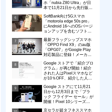
ホ「nubia Z80 Ultra」が日
本で11月21日から先行販
売！価格は13万3800円から
SoftBank向け5Gスマホ
「motorola edge 50s pro」
にAndroid 16へのOSバージ
ョンアップを含むソフトウ
ェア更新が提供開始
最新フラッグシップスマホ
「OPPO Find X9」のau版
「OPG07」がGoogle Play
対応製品に登録！メーカー
版「CPH2797」とともに発
Google ストアで「紹介プロ
売へ
グラム」が再び開始！紹介
された人はPixelスマホなど
が10％OFF、紹介した人は
最大5万円分ストアポイン
Google ストアにて11月21
ト付与
日から12月3日まで「ブラ
ック フライデー セール」が
開催！Pixel 10シリーズや
Pixel 9a・9 Proなどがお得
京セラが超タフネススマホ
に