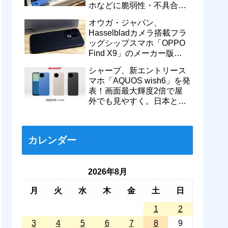
ホなどに脆弱性・不具合の
修正を含むソフトウェア更
オウガ・ジャパン、
新が提供開始
Hasselbladカメラ搭載フラ
ッグシップスマホ「OPPO
Find X9」のメーカー版
「CPH2797」を1万円値上
シャープ、新エントリース
げ！15万9800円に
マホ「AQUOS wish6」を発
表！画面最大輝度2倍で屋
外でも見やすく。日本と台
湾で9月中旬以降に順次発
売
カレンダー
2026年8月
月
火
水
木
金
土
日
1
2
3
4
5
6
7
8
9