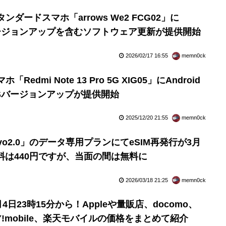
スタンダードスマホ「arrows We2 FCG02」に
OSバージョンアップを含むソフトウェア更新が提供開始
2026/02/17 16:55
memn0ck
「Redmi Note 13 Pro 5G XIG05」にAndroid
へのOSバージョンアップが提供開始
2025/12/20 21:55
memn0ck
o2.0」のデータ専用プランにてeSIM再発行が3月
料は440円ですが、当面の間は無料に
2026/03/18 21:25
memn0ck
3月4日23時15分から！Appleや量販店、docomo、
k、Y!mobile、楽天モバイルの価格をまとめて紹介