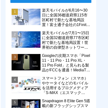
楽天モバイルが6月16〜30
日に全国36都道府県115市
区町村で新たな基地局設
置！富士通子会社の1Finity
製無線装置を導入開始。5G
楽天モバイルが7月1〜15日
エリアが拡大
に全国32都道府県77市区町
村で新たな基地局設置！世
界初の自律型ネットワーク
レベル4による省電力化で
Googleの次期スマホ「Pixel
通信品質も改善
11・11 Pro・11 Pro XL・
11 Pro Fold」と見られる製
品がFCCを通過！MediaTek
製モデム搭載に
スマートフォン（スマホ）
やケータイなどのモバイル
を活用するブログメディア
「S-MAX（エスマック
ス）」について
Snapdragon 8 Elite Gen 5搭
載の新フラッグシップスマ