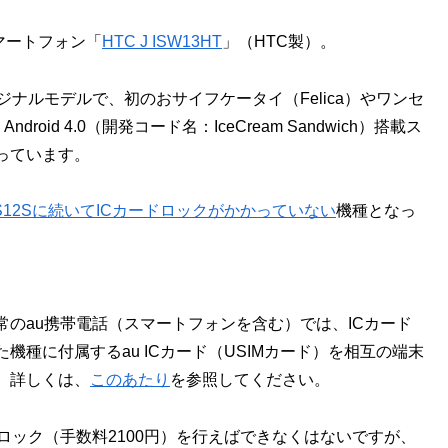
スマートフォン「
HTC J ISW13HT
」（HTC製）。
ナルモデルで、初のおサイフケータイ（Felica）やワンセ
id 4.0（開発コード名：IceCream Sandwich）搭載ス
っています。
o HD IS12Sに続いてICカードロックがかかっていない
機種となっ
常のau携帯電話（スマートフォンを含む）では、ICカード
種に付属するau ICカード（USIMカード）を相互の端末
。詳しくは、
このあたり
を参照してください。
ロック（手数料2100円）を行えばできなくはないですが、