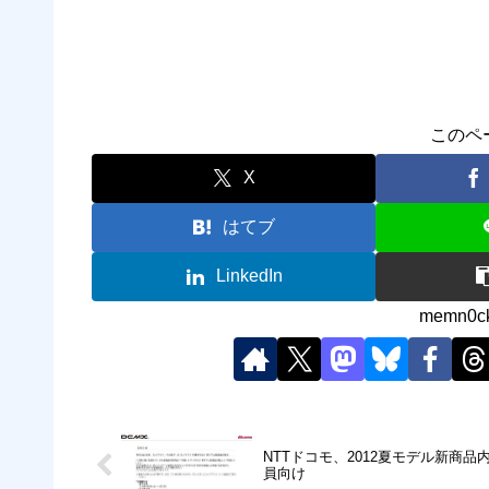
このペ
X
はてブ
LinkedIn
memn
NTTドコモ、2012夏モデル新商
員向け