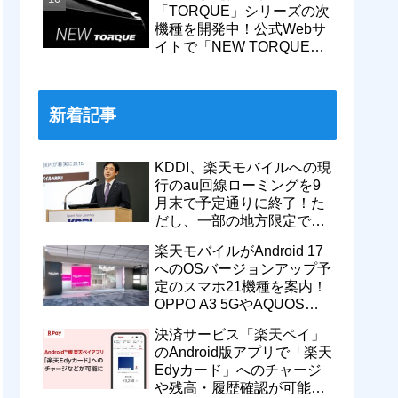
「TORQUE」シリーズの次
機種を開発中！公式Webサ
イトで「NEW TORQUE」
の一部デザインを公開。
KDDIから発売へ
新着記事
KDDI、楽天モバイルへの現
行のau回線ローミングを9
月末で予定通りに終了！た
だし、一部の地方限定で一
定期間の新契約でエリア維
楽天モバイルがAndroid 17
持に協力へ
へのOSバージョンアップ予
定のスマホ21機種を案内！
OPPO A3 5GやAQUOS
wish5、Galaxy S23などが
決済サービス「楽天ペイ」
対象
のAndroid版アプリで「楽天
Edyカード」へのチャージ
や残高・履歴確認が可能