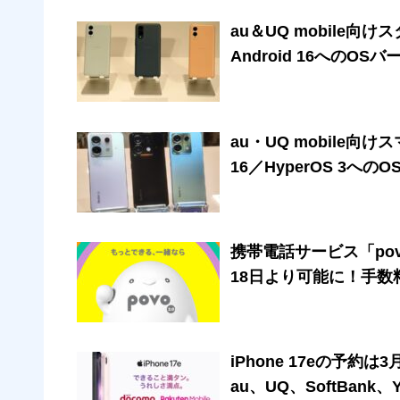
au＆UQ mobile向け
Android 16への
au・UQ mobile向けスマホ
16／HyperOS 3
携帯電話サービス「pov
18日より可能に！手数
iPhone 17eの予約は
au、UQ、SoftBan