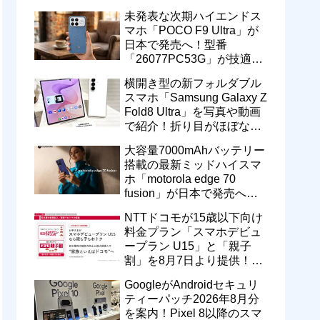
に！楽天ペイ残高との相互
未発表な次期ハイエンドス
交換なども
マホ「POCO F9 Ultra」が
日本で発売へ！型番
「26077PC53G」が技適通
過。大容量10000mAhバッ
横開き型の新フォルダブル
テリー搭載に
スマホ「Samsung Galaxy Z
Fold8 Ultra」を写真や動画
で紹介！折り目がほぼない
8インチ大画面【レポー
大容量7000mAhバッテリー
ト】
搭載の最新ミッドハイスマ
ホ「motorola edge 70
fusion」が日本で発売へ！
型番「XT2605-6」が技適通
NTTドコモが15歳以下向け
過
料金プラン「スマホデビュ
ープラン U15」と「親子
割」を8月7日より提供！親
のドコモ MAXやahamoも月
GoogleがAndroidセキュリ
550円割引に
ティーパッチ2026年8月分
を案内！Pixel 8以降のスマ