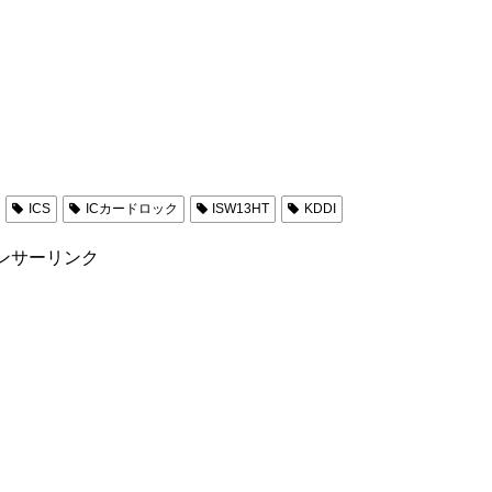
ICS
ICカードロック
ISW13HT
KDDI
ンサーリンク