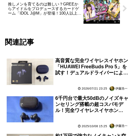
推しメンを育てるのは難しい？GREEか
らアイドルをプロデュースするカードゲ
ーム「IDOL J@M」が登場！100人以上の
アイドルが出演するゲームの攻略法をち
ょっとだけ教えます【ハウツー】
関連記事
高音質な完全ワイヤレスイヤホン
「HUAWEI FreeBuds Pro 5」を
試す！デュアルドライバーによる
高いノイキャン性能で最高の没入
感【レビュー】
伊藤浩一
2026/07/21 23:25
6千円台で最大50dBのノイズキャ
ンセリング搭載の超コスパモデ
ル！完全ワイヤレスイヤホン
「HUAWEI FreeBuds SE 4
ANC」を試す【レビュー】
伊藤浩一
2025/10/08 15:25
約1万円で強力なノイキャンと空