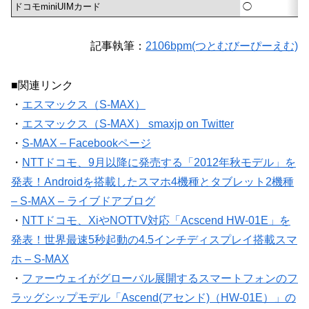
ドコモminiUIMカード
◯
記事執筆：
2106bpm(つとむびーぴーえむ)
■関連リンク
・
エスマックス（S-MAX）
・
エスマックス（S-MAX） smaxjp on Twitter
・
S-MAX – Facebookページ
・
NTTドコモ、9月以降に発売する「2012年秋モデル」を
発表！Androidを搭載したスマホ4機種とタブレット2機種
– S-MAX – ライブドアブログ
・
NTTドコモ、XiやNOTTV対応「Acscend HW-01E」を
発表！世界最速5秒起動の4.5インチディスプレイ搭載スマ
ホ – S-MAX
・
ファーウェイがグローバル展開するスマートフォンのフ
ラッグシップモデル「Ascend(アセンド)（HW-01E）」の