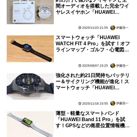
間オーディオを搭載した完全ワイ
ヤレスイヤホン「HUAWEI
FreeBuds 7i」を試す！iPhoneア
プリも対応【レビュー】
伊藤浩一
2025/11/23 21:55
スマートウォッチ「HUAWEI
WATCH FIT 4 Pro」を試す！オフ
ラインマップ・ゴルフ・心電図に
対応の高機能アウトドアモデル
【レビュー】
伊藤浩一
2025/08/07 23:25
強化された約21日間持ちバッテリ
ー＆サイクリング機能が進化！ス
マートウォッチ「HUAWEI
WATCH GT 6 Pro」を試す【レビ
ュー】
伊藤浩一
2025/11/18 23:55
薄型・軽量なスマートバンド
「HUAWEI Band 11 Pro」を試
す！GPSなどの衛星位置情報機能
対応でルート記録できる超コスパ