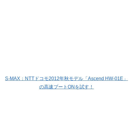
S-MAX：NTTドコモ2012年秋モデル「Ascend HW-01E」
の高速ブートONを試す！