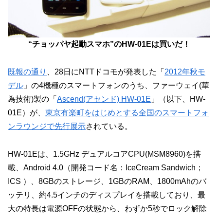
“チョッパヤ起動スマホ”のHW-01Eは買いだ！
既報の通り
、28日にNTTドコモが発表した「
2012年秋モ
デル
」の4機種のスマートフォンのうち、ファーウェイ(華
為技術)製の「
Ascend(アセンド) HW-01E
」（以下、HW-
01E）が、
東京有楽町をはじめとする全国のスマートフォ
ンラウンジで先行展示
されている。
HW-01Eは、1.5GHz デュアルコアCPU(MSM8960)を搭
載、Android 4.0（開発コード名：IceCream Sandwich；
ICS ）、8GBのストレージ、1GBのRAM、1800mAhのバ
ッテリ、約4.5インチのディスプレイを搭載しており、最
大の特長は電源OFFの状態から、わずか5秒でロック解除