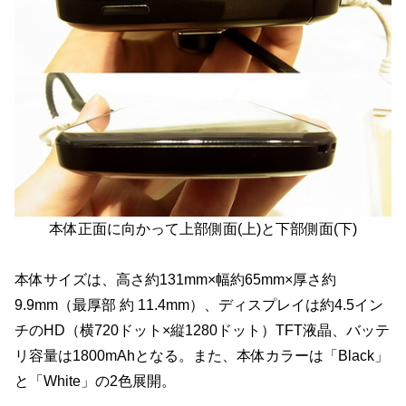
本体正面に向かって上部側面(上)と下部側面(下)
本体サイズは、高さ約131mm×幅約65mm×厚さ約
9.9mm（最厚部 約 11.4mm）、ディスプレイは約4.5イン
チのHD（横720ドット×縦1280ドット）TFT液晶、バッテ
リ容量は1800mAhとなる。また、本体カラーは「Black」
と「White」の2色展開。