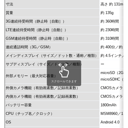
寸法
高さ 約 131mm
質量
約 135g
3G連続待受時間（静止時［自動］）
約 360時間
LTE連続待受時間（静止時［自動］）
約 230時間
GSM連続待受時間（静止時［自動］）
約 310時間
連続通話時間（3G／GSM）
約 400分／約 4
メインディスプレイ（サイズ／ドット数・通称／種類）
約 4.5インチ／
サブディスプレイ（サイズ／ドット数／種類）
ー
microSD（2GB
外部メモリー（最大対応容量）
microSDHC（3
スクロールできます
外側カメラ機能（有効画素数／記録画素数）
CMOSカメラ（約
内側カメラ機能（有効画素数／記録画素数）
CMOSカメラ（約
バッテリー容量
1800mAh
CPU（チップ名／クロック）
MSM8960／1.
OS
Android 4.0