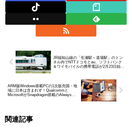
JR福知山線の「生瀬駅～道場駅」のトン
ネル内でNTTドコモとau、ソフトバンク
＆ワイモバイルの携帯電話が2月23日始発
より順次利用可能に
ARM版Windows搭載PCの1次販売国・地
域に日本は含まれず！Qualcommと
MicrosoftがSnapdragon搭載のAlways
Connected PC販売で協力を発表。まずは
アメリカやイギリス、中国など6カ国で発
売
関連記事