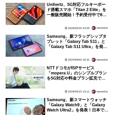
Unihertz、5G対応フルキーボー
ド搭載スマホ「Titan 2 Elite」を
一般販売開始！予約受付中で8月
より順次出荷。価格は7万9400円
から
memn0ck
2026/05/16 23:55
Samsung、新フラッグシップタ
ブレット「Galaxy Tab S11」と
「Galaxy Tab S11 Ultra」を発
表！日本でもWi-Fi版が9月19日に
発売
memn0ck
2025/09/04 18:31
NTTドコモがISPサービス
「mopera U」のシンプルプラン
を5G対応や料金プラン拡充で月
額330円に値上げ！Uスタンダー
ドプランは提供終了
memn0ck
2026/05/15 13:11
Samsung、新スマートウォッチ
「Galaxy Watch9」と「Galaxy
Watch Ultra2」を発表！日本でも