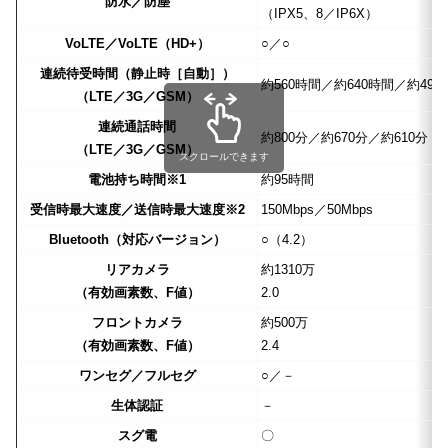
防水／防塵
（IPX5、8／IP6X）
VoLTE／VoLTE（HD+）
○／○
連続待受時間（静止時［自動］）
約560時間／約640時間／約490
（LTE／3G／GSM）
連続通話時間
約800分／約670分／約610分
（LTE／3G／GSM）
スクロールできます
電池持ち時間
※1
約95時間
受信時最大速度／送信時最大速度
※2
150Mbps／50Mbps
Bluetooth（対応バージョン）
○（4.2）
リアカメラ
約1310万
（有効画素数、F値）
2.0
フロントカメラ
約500万
（有効画素数、F値）
2.4
ワンセグ／フルセグ
○／－
生体認証
－
スグ電
〇