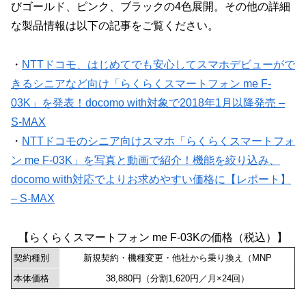
びゴールド、ピンク、ブラックの4色展開。その他の詳細
な製品情報は以下の記事をご覧ください。
・
NTTドコモ、はじめてでも安心してスマホデビューがで
きるシニアなど向け「らくらくスマートフォン me F-
03K」を発表！docomo with対象で2018年1月以降発売 –
S-MAX
・
NTTドコモのシニア向けスマホ「らくらくスマートフォ
ン me F-03K」を写真と動画で紹介！機能を絞り込み、
docomo with対応でよりお求めやすい価格に【レポート】
– S-MAX
【らくらくスマートフォン me F-03Kの価格（税込）】
契約種別
新規契約・機種変更・他社から乗り換え（MNP
本体価格
38,880円（分割1,620円／月×24回）