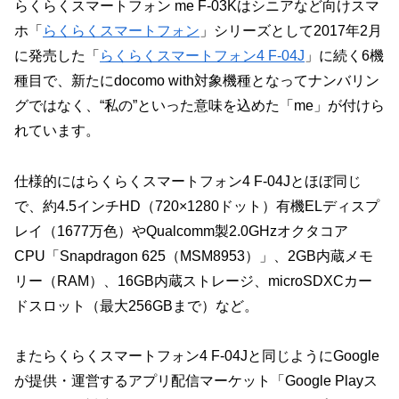
らくらくスマートフォン me F-03Kはシニアなど向けスマ
ホ「
らくらくスマートフォン
」シリーズとして2017年2月
に発売した「
らくらくスマートフォン4 F-04J
」に続く6機
種目で、新たにdocomo with対象機種となってナンバリン
グではなく、“私の”といった意味を込めた「me」が付けら
れています。
仕様的にはらくらくスマートフォン4 F-04Jとほぼ同じ
で、約4.5インチHD（720×1280ドット）有機ELディスプ
レイ（1677万色）やQualcomm製2.0GHzオクタコア
CPU「Snapdragon 625（MSM8953）」、2GB内蔵メモ
リー（RAM）、16GB内蔵ストレージ、microSDXCカー
ドスロット（最大256GBまで）など。
またらくらくスマートフォン4 F-04Jと同じようにGoogle
が提供・運営するアプリ配信マーケット「Google Playス