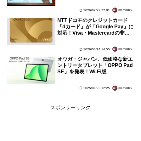
8月7日発売、7月23日予約開始
memn0ck
2026/07/22 22:01
NTTドコモのクレジットカード
「dカード」が「Google Pay」に
対応！Visa・Mastercardの非接
触IC「NFC」のかざす決済が利用
可能に
memn0ck
2026/06/14 14:55
オウガ・ジャパン、低価格な新エ
ントリータブレット「OPPO Pad
SE」を発表！Wi-Fi版
「OPD2419」が9月25日発売。価
格は2万5800円
memn0ck
2025/09/22 12:25
スポンサーリンク