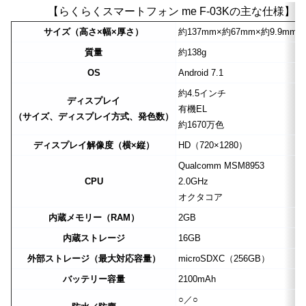
【らくらくスマートフォン me F-03Kの主な仕様】
サイズ（高さ×幅×厚さ）
約137mm×約67mm×約9.9mm
質量
約138g
OS
Android 7.1
約4.5インチ
ディスプレイ
有機EL
（サイズ、ディスプレイ方式、発色数）
約1670万色
ディスプレイ解像度（横×縦）
HD（720×1280）
Qualcomm MSM8953
CPU
2.0GHz
オクタコア
内蔵メモリー（RAM）
2GB
内蔵ストレージ
16GB
外部ストレージ（最大対応容量）
microSDXC（256GB）
バッテリー容量
2100mAh
○／○