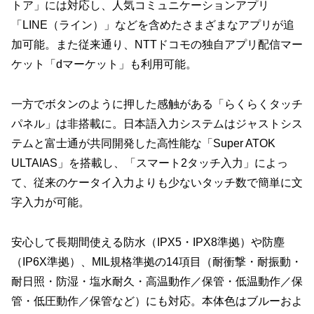
トア」には対応し、人気コミュニケーションアプリ
「LINE（ライン）」などを含めたさまざまなアプリが追
加可能。また従来通り、NTTドコモの独自アプリ配信マー
ケット「dマーケット」も利用可能。
一方でボタンのように押した感触がある「らくらくタッチ
パネル」は非搭載に。日本語入力システムはジャストシス
テムと富士通が共同開発した高性能な「Super ATOK
ULTAIAS」を搭載し、「スマート2タッチ入力」によっ
て、従来のケータイ入力よりも少ないタッチ数で簡単に文
字入力が可能。
安心して長期間使える防水（IPX5・IPX8準拠）や防塵
（IP6X準拠）、MIL規格準拠の14項目（耐衝撃・耐振動・
耐日照・防湿・塩水耐久・高温動作／保管・低温動作／保
管・低圧動作／保管など）にも対応。本体色はブルーおよ