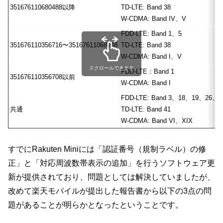
351676110680488以降
TD-LTE: Band 38
W-CDMA: Band IV、V
FDD-LTE: Band 1、5
351676110356716〜35167611068048
TD-LTE: Band 38
W-CDMA: Band I、V
スクロールできます
FDD-LTE：Band 1
351676110356708以前
W-CDMA: Band I
FDD-LTE: Band 3、18、19、26、2
共通
TD-LTE: Band 41
W-CDMA: Band VI、XIX
すでにRakuten Miniには「認証番号（規制ラベル）の修
正」と「対応周波数帯表示の追加」を行うソフトウェア更
新が提供されており、問題としては解決していましたが、
改めて楽天モバイルが提出した報告書から以下の3点の問
題があることが明らかとなったということです。