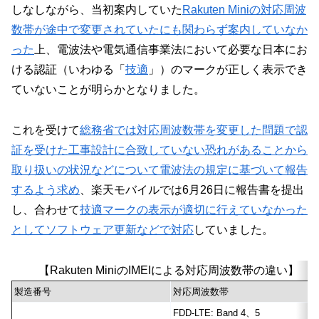
しなしながら、当初案内していた
Rakuten Miniの対応周波
数帯が途中で変更されていたにも関わらず案内していなか
った
上、電波法や電気通信事業法において必要な日本にお
ける認証（いわゆる「
技適
」）のマークが正しく表示でき
ていないことが明らかとなりました。
これを受けて
総務省では対応周波数帯を変更した問題で認
証を受けた工事設計に合致していない恐れがあることから
取り扱いの状況などについて電波法の規定に基づいて報告
するよう求め
、楽天モバイルでは6月26日に報告書を提出
し、合わせて
技適マークの表示が適切に行えていなかった
としてソフトウェア更新などで対応
していました。
【Rakuten MiniのIMEIによる対応周波数帯の違い】
製造番号
対応周波数帯
FDD-LTE: Band 4、5