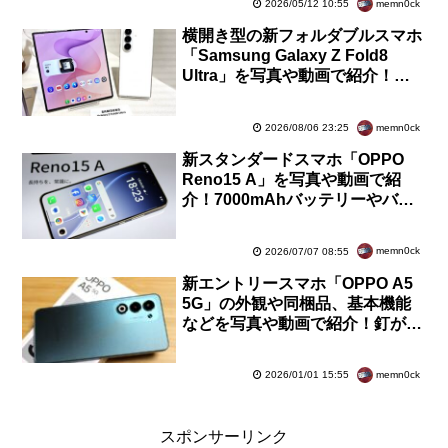
memn0ck
2026/05/12 10:55
横開き型の新フォルダブルスマホ
「Samsung Galaxy Z Fold8
Ultra」を写真や動画で紹介！折
り目がほぼない8インチ大画面
【レポート】
memn0ck
2026/08/06 23:25
新スタンダードスマホ「OPPO
Reno15 A」を写真や動画で紹
介！7000mAhバッテリーやバイ
パス充電などの電池関連が強化
【レビュー】
memn0ck
2026/07/07 08:55
新エントリースマホ「OPPO A5
5G」の外観や同梱品、基本機能
などを写真や動画で紹介！釘が打
てる耐衝撃に加えて防水も対応
【レビュー】
memn0ck
2026/01/01 15:55
スポンサーリンク