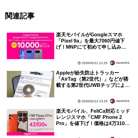
関連記事
楽天モバイルがGoogleスマホ
「Pixel 9a」を最大7060円値下
げ！MNPにて初めて申し込みな
ら買い替え超トクプログラムで1
万ポイント還元に
memn0ck
2026/02/21 21:25
Appleが紛失防止トラッカー
「AirTag（第2世代）」などが搭
載する第2世代UWBチップによる
探せる範囲が最大1.5倍に拡大は
日本で利用不可と案内
memn0ck
2026/02/13 23:25
楽天モバイル、FeliCa対応ミッド
レンジスマホ「CMF Phone 2
Pro」を値下げ！価格は4万3100
円。1万円相当還元や返却で2万
9900円免除も