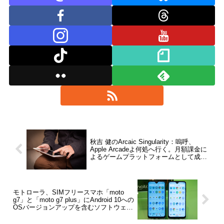
秋吉 健のArcaic Singularity：嗚呼、
Apple Arcadeよ何処へ行く。月額課金に
よるゲームプラットフォームとして成功
しきれない理由を探る【コラム】
モトローラ、SIMフリースマホ「moto
g7」と「moto g7 plus」にAndroid 10への
OSバージョンアップを含むソフトウェア
更新を提供開始