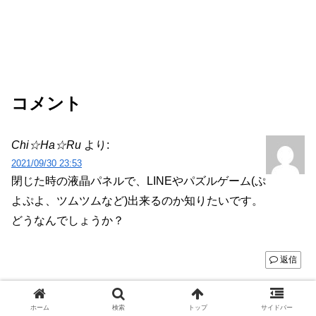
コメント
Chi☆Ha☆Ru
より:
2021/09/30 23:53
閉じた時の液晶パネルで、LINEやパズルゲーム(ぷ
よぷよ、ツムツムなど)出来るのか知りたいです。
どうなんでしょうか？
返信
コメントを書き込む
ホーム
検索
トップ
サイドバー