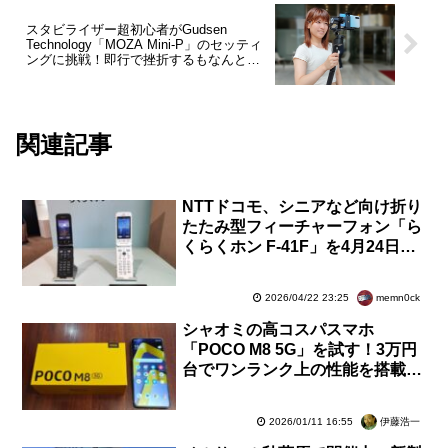
スタビライザー超初心者がGudsen
Technology「MOZA Mini-P」のセッティ
ングに挑戦！即行で挫折するもなんとか
仕組みを理解【レビュー】
関連記事
NTTドコモ、シニアなど向け折り
たたみ型フィーチャーフォン「ら
くらくホン F-41F」を4月24日に
値上げ！価格は4万1470円から5
万4560円へ
memn0ck
2026/04/22 23:25
シャオミの高コスパスマホ
「POCO M8 5G」を試す！3万円
台でワンランク上の性能を搭載。
防水・防塵・耐衝撃にも対応【レ
ビュー】
伊藤浩一
2026/01/11 16:55