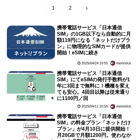
次
1
2
へ
携帯電話サービス「日本通信
SIM」の1GB以下なら自動的に月
額119円になる「ネットだけプラ
ン」に物理的なSIMカードが提供
開始！eSIMに続き
2025/04/24 19:55
memn0ck
携帯電話サービス「日本通信
SIM」にてeSIMの発行手数料が1
年に3回まで無料に！機種を変え
ても安心。4回目以降は従来通り
に1100円／回
2025/04/11 20:55
memn0ck
携帯電話サービス「日本通信
SIM」の料金プラン「ネットだけ
プラン」が4月10日に提供開始！
月20GBで月額1200円。使わなか