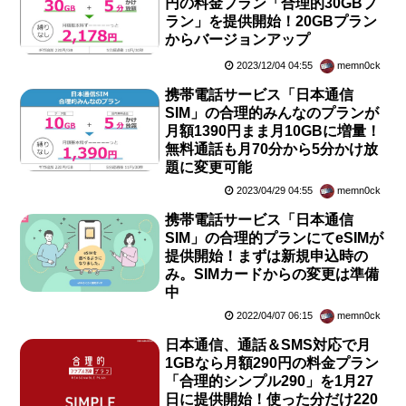
円の料金プラン「合理的30GBプ
ラン」を提供開始！20GBプラン
からバージョンアップ
2023/12/04 04:55
memn0ck
携帯電話サービス「日本通信
SIM」の合理的みんなのプランが
月額1390円まま月10GBに増量！
無料通話も月70分から5分かけ放
題に変更可能
2023/04/29 04:55
memn0ck
携帯電話サービス「日本通信
SIM」の合理的プランにてeSIMが
提供開始！まずは新規申込時の
み。SIMカードからの変更は準備
中
2022/04/07 06:15
memn0ck
日本通信、通話＆SMS対応で月
1GBなら月額290円の料金プラン
「合理的シンプル290」を1月27
日に提供開始！使った分だけ220