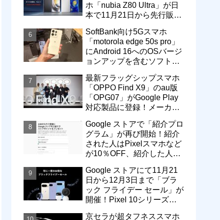
ホ「nubia Z80 Ultra」が日
本で11月21日から先行販
売！価格は13万3800円から
SoftBank向け5Gスマホ
「motorola edge 50s pro」
にAndroid 16へのOSバージ
ョンアップを含むソフトウ
ェア更新が提供開始
最新フラッグシップスマホ
「OPPO Find X9」のau版
「OPG07」がGoogle Play
対応製品に登録！メーカー
版「CPH2797」とともに発
Google ストアで「紹介プロ
売へ
グラム」が再び開始！紹介
された人はPixelスマホなど
が10％OFF、紹介した人は
最大5万円分ストアポイン
Google ストアにて11月21
ト付与
日から12月3日まで「ブラ
ック フライデー セール」が
開催！Pixel 10シリーズや
Pixel 9a・9 Proなどがお得
京セラが超タフネススマホ
に