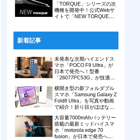
「TORQUE」シリーズの次
機種を開発中！公式Webサ
イトで「NEW TORQUE」
の一部デザインを公開。
KDDIから発売へ
新着記事
未発表な次期ハイエンドス
マホ「POCO F9 Ultra」が
日本で発売へ！型番
「26077PC53G」が技適通
過。大容量10000mAhバッ
横開き型の新フォルダブル
テリー搭載に
スマホ「Samsung Galaxy Z
Fold8 Ultra」を写真や動画
で紹介！折り目がほぼない
8インチ大画面【レポー
大容量7000mAhバッテリー
ト】
搭載の最新ミッドハイスマ
ホ「motorola edge 70
fusion」が日本で発売へ！