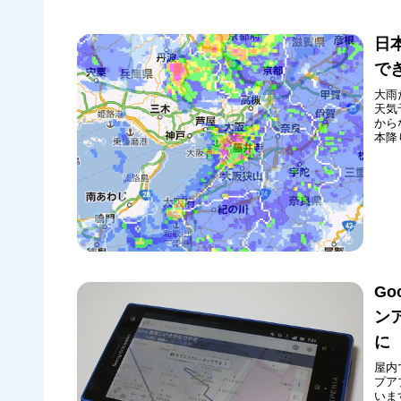
へ
日
でき
大雨
天気
から
本降
回紹
心と
ップ
Go
ン
に
屋内
プア
いま