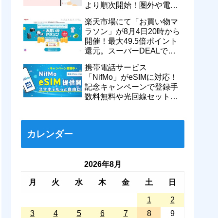
より順次開始！圏外や電波
が弱い時でも支払いが可能
楽天市場にて「お買い物マ
に
ラソン」が8月4日20時から
開催！最大49.5倍ポイント
還元。スーパーDEALで
motorola razr 50が50％還元
携帯電話サービス
など
「NifMo」がeSIMに対応！
記念キャンペーンで登録手
数料無料や光回線セットで
親子それぞれ最大11カ月
770円割引に
カレンダー
2026年8月
月
火
水
木
金
土
日
1
2
3
4
5
6
7
8
9