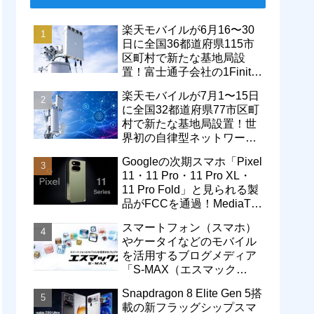
楽天モバイルが6月16〜30
日に全国36都道府県115市
区町村で新たな基地局設
置！富士通子会社の1Finity
製無線装置を導入開始。5G
楽天モバイルが7月1〜15日
エリアが拡大
に全国32都道府県77市区町
村で新たな基地局設置！世
界初の自律型ネットワーク
レベル4による省電力化で
Googleの次期スマホ「Pixel
通信品質も改善
11・11 Pro・11 Pro XL・
11 Pro Fold」と見られる製
品がFCCを通過！MediaTek
製モデム搭載に
スマートフォン（スマホ）
やケータイなどのモバイル
を活用するブログメディア
「S-MAX（エスマック
ス）」について
Snapdragon 8 Elite Gen 5搭
載の新フラッグシップスマ