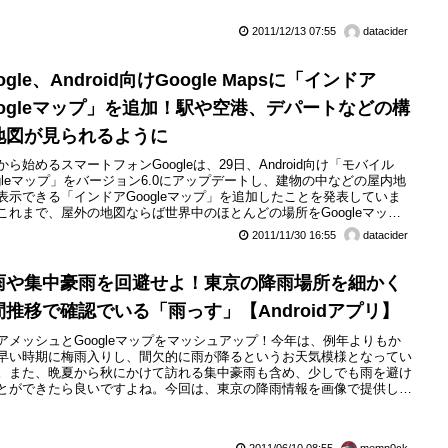
2011/12/13 07:55
datacider
ogle、Android向けGoogle Mapsに「インドア
oogleマップ」を追加！駅や空港、デパートなどの構
地図が見られるように
から始めるスマートフォンGoogleは、29日、Android向け「モバイル
ogleマップ」をバージョン6.0にアップデートし、建物の中などの屋内地
表示できる「インドアGoogleマップ」を追加したことを発表していま
これまで、屋外の地図ならば世界中のほとんどの場所をGoogleマップ
ることができましたが、インドアGoogleマップが追加されたことによ
2011/11/30 16:55
datacider
駅や空港、デパートなどの構内地図まで閲覧することができるようにな
した。複数階の建物でも、現在地が何階...
雨や集中豪雨を回避せよ！東京の降雨場所を細かく
間推移で確認でいる「雨っす」【Androidアプリ】
アメッシュとGoogleマップをマッシュアップ！今年は、例年よりもか
早い時期に梅雨入りし、間欠的に雨が降るというお天気模様となってい
。また、晩夏から秋にかけて訪れる集中豪雨も含め、少しでも雨を避け
とができたら良いですよね。今回は、東京の降雨情報を画像で提供して
Webサービス「東京アメッシュ」をGoogleマップの地図に重ねて表示
Androidアプリ「雨っす」を紹介したいと思います。