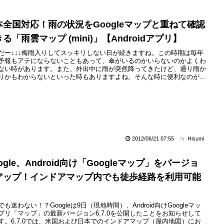
本全国対応！雨の状況をGoogleマップと重ねて確認
る「雨雲マップ (mini)」【Androidアプリ】
だー↓↓↓梅雨入りしてスッキリしない日が続きますね。この時期は毎年
予報もアテにならないこともあって、傘がいるのかいらないのかよくわ
ない時があります。また、外出中に雨が突然降ってきたけど、通り雨か
りかもわからないといった時もありますよね。そんな時に便利なのが今
介するAndroid向けアプリ「雨雲マップ (mini)」です。以前に東京を中
した関東の雨の様子を確認できる「雨っす」を紹介しましたが、雨雲マ
 (mini)は気象庁が公開している「降水ナウキャス...
2012/06/21 07:55
Hisumi
ogle、Android向け「Googleマップ」をバージョ
アップ！インドアマップ内でも徒歩経路を利用可能
でも迷わない！？Googleは9日（現地時間）、Android向けGoogleマッ
プリ「マップ」の最新バージョン6.7.0を公開したことをお知らせして
す。6.7.0では、米国および日本でのインドアマップ（屋内地図）にお