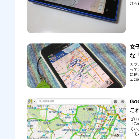
ける
能は
た（
よう
女
な「
カフ
って
に使
ェc
イト
女子
す。
G
こ
ゼロ
「G
てい
「モ