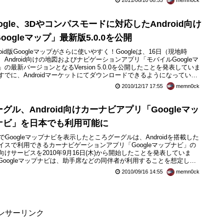
2011/06/10 08:55
memn0ck
ogle、3Dやコンパスモードに対応したAndroid向け
oogleマップ」最新版5.0.0を公開
roid版Googleマップがさらに使いやすく！Googleは、16日（現地時
、Android向けの地図およびナビゲーションアプリ「モバイルGoogleマ
」の最新バージョンとなるVersion 5.0.0を公開したことを発表していま
すでに、Androidマーケットにてダウンロードできるようになっていま
2010/12/17 17:55
memn0ck
グル、Android向けカーナビアプリ「Googleマッ
ナビ」を日本でも利用可能に
01でGoogleマップナビを表示したところグーグルは、Androidを搭載した
イスで利用できるカーナビゲーションアプリ「Googleマップナビ」の
向けサービスを2010年9月16日(木)から開始したことを発表していま
Googleマップナビは、助手席などの同伴者が利用することを想定した
ナビアプリ。GPSを搭載したAndroid OS 1.6以上のデバイスで利用可能
2010/09/16 14:55
memn0ck
ことです。Xperiaなどの既存機種でもGoogleマップを最新のバージョン
0にバ...
ンサーリンク