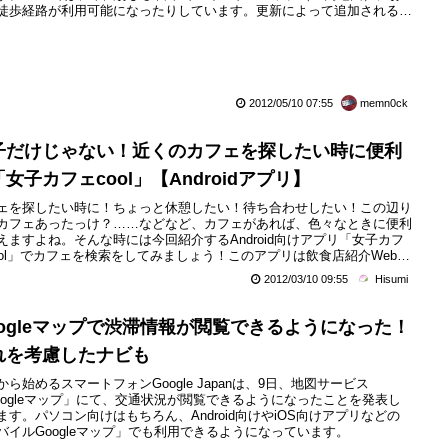
徒歩経路が利用可能になったりしています。更新によって追加される機
以下の3点です。1. 付近のGoogleクーポンが表示されるようになりまし
米国のみ）。2. インドアマップ内でも徒歩経路（ベータ版）を使える
になりました（日本、米国）。3...
2012/05/10 07:55
memn0ck
子だけじゃない！近くのカフェを探したい時に便利
女子カフェcool」【Androidアプリ】
ェを探したい時に！ちょっと休憩したい！待ち合わせしたい！この辺り
カフェあったっけ？……などなど、カフェがあれば、色々なときに便利
えますよね。そんな時には今回紹介するAndroid向けアプリ「女子カフ
ool」でカフェを検索をしてみましょう！このアプリは飲食店紹介Webサ
「ぐるなび」のカフェ情報をGoogleマップ上に表示してくれるので、
2012/03/10 09:55
Hisumi
じゃなくても便利に使えます。では、早速、紹介していきたいと思いま
oogleマップで渋滞情報が閲覧できるようになった！
れを考慮したナビも
から始めるスマートフォンGoogle Japanは、9日、地図サービス
oogleマップ」にて、交通状況が閲覧できるようになったことを発表し
ます。パソコン向けはもちろん、Android向けやiOS向けアプリなどの
バイルGoogleマップ」でも利用できるようになっています。