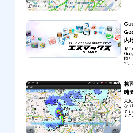
Go
G
内
ゼロ
Go
図も
す。
で見
り、
りま
梅
時
東京
なり
ます
るこ
いる
する