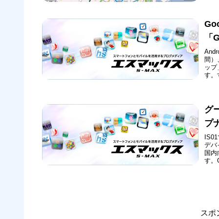
Go
「G
And
間）
ップ
す。
す。
グー
プ
IS
デバ
国内
す。
カー
との
4.5.
スポ