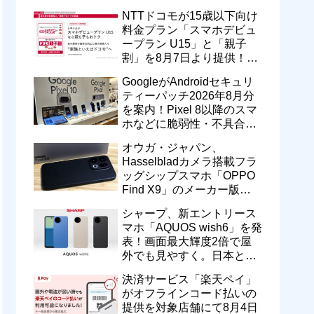
型番「XT2605-6」が技適通
NTTドコモが15歳以下向け
過
料金プラン「スマホデビュ
ープラン U15」と「親子
割」を8月7日より提供！親
のドコモ MAXやahamoも月
GoogleがAndroidセキュリ
550円割引に
ティーパッチ2026年8月分
を案内！Pixel 8以降のスマ
ホなどに脆弱性・不具合の
修正を含むソフトウェア更
オウガ・ジャパン、
新が提供開始
Hasselbladカメラ搭載フラ
ッグシップスマホ「OPPO
Find X9」のメーカー版
「CPH2797」を1万円値上
シャープ、新エントリース
げ！15万9800円に
マホ「AQUOS wish6」を発
表！画面最大輝度2倍で屋
外でも見やすく。日本と台
湾で9月中旬以降に順次発
決済サービス「楽天ペイ」
売
がオフラインコード払いの
提供を対象店舗にて8月4日