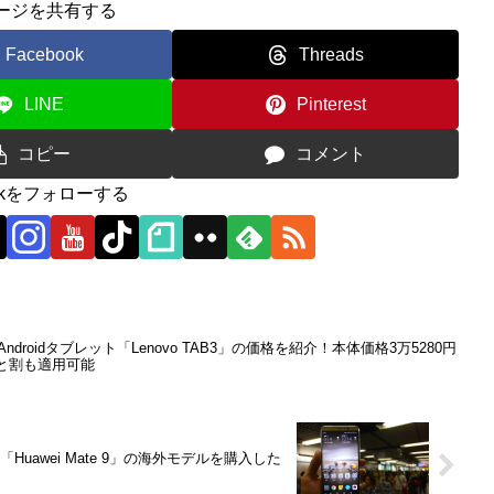
ージを共有する
Facebook
Threads
LINE
Pinterest
コピー
コメント
0ckをフォローする
ndroidタブレット「Lenovo TAB3」の価格を紹介！本体価格3万5280円
と割も適用可能
awei Mate 9」の海外モデルを購入した