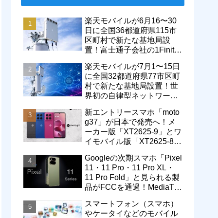
楽天モバイルが6月16〜30
日に全国36都道府県115市
区町村で新たな基地局設
置！富士通子会社の1Finity
製無線装置を導入開始。5G
楽天モバイルが7月1〜15日
エリアが拡大
に全国32都道府県77市区町
村で新たな基地局設置！世
界初の自律型ネットワーク
レベル4による省電力化で
新エントリースマホ「moto
通信品質も改善
g37」が日本で発売へ！メ
ーカー版「XT2625-9」とワ
イモバイル版「XT2625-8」
が技適を通過
Googleの次期スマホ「Pixel
11・11 Pro・11 Pro XL・
11 Pro Fold」と見られる製
品がFCCを通過！MediaTek
製モデム搭載に
スマートフォン（スマホ）
やケータイなどのモバイル