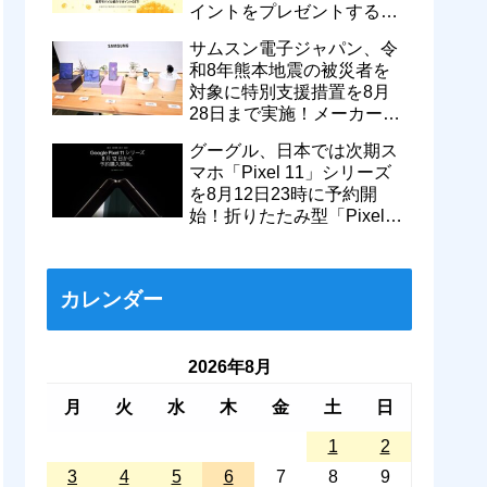
イントをプレゼントするキ
ャンペーンを実施中！ハズ
サムスン電子ジャパン、令
レなし
和8年熊本地震の被災者を
対象に特別支援措置を8月
28日まで実施！メーカー版
を不具合品の無償修理や代
グーグル、日本では次期ス
替機提供
マホ「Pixel 11」シリーズ
を8月12日23時に予約開
始！折りたたみ型「Pixel
11 Pro Fold」のティザー動
画も
カレンダー
2026年8月
月
火
水
木
金
土
日
1
2
3
4
5
6
7
8
9