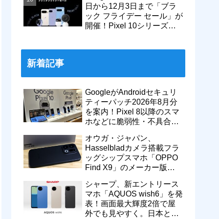
日から12月3日まで「ブラ
ック フライデー セール」が
開催！Pixel 10シリーズや
Pixel 9a・9 Proなどがお得
に
新着記事
GoogleがAndroidセキュリ
ティーパッチ2026年8月分
を案内！Pixel 8以降のスマ
ホなどに脆弱性・不具合の
修正を含むソフトウェア更
オウガ・ジャパン、
新が提供開始
Hasselbladカメラ搭載フラ
ッグシップスマホ「OPPO
Find X9」のメーカー版
「CPH2797」を1万円値上
シャープ、新エントリース
げ！15万9800円に
マホ「AQUOS wish6」を発
表！画面最大輝度2倍で屋
外でも見やすく。日本と台