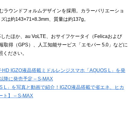
染むラウンドフォルムデザインを採用。カラーバリエーショ
143×71×8.3mm、質量は約137g。
したほか、au VoLTE、おサイフケータイ（Felicaおよび
取得（GPS）、人工知能サービス「エモパー 5.0」などに
照ください。
チHD IGZO液晶搭載ミドルレンジスマホ「AQUOS L」を発
に発売予定 – S-MAX
UOS L」を写真と動画で紹介！IGZO液晶搭載で省エネ、ヒカ
 – S-MAX