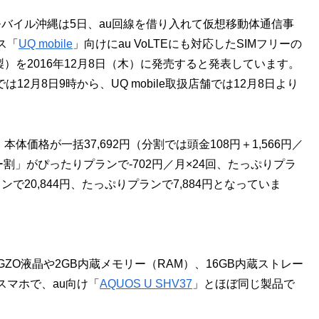
モバイル沖縄は5日、au回線を借り入れて仮想移動体通信事
ス「
UQ mobile
」向けにau VoLTEにも対応したSIMフリーの
製）を2016年12月8日（木）に発売すると発表しています。
では12月8日9時から、UQ mobile取扱店舗では12月8日より
本体価格が一括37,692円（分割では頭金108円＋1,566円／
割」がぴったりプランで-702円／月×24回、たっぷりプラ
ンで20,844円、たっぷりプランで7,884円となっていま
ト）IGZO液晶や2GB内蔵メモリー（RAM）、16GB内蔵ストレー
マホで、au向け「
AQUOS U SHV37
」とほぼ同じ製品で