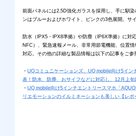
前面パネルには2.5D強化ガラスを採用し、手に馴
ンはブルーおよびホワイト、ピンクの3色展開。サイズは約
防水（IPX5・IPX8準拠）や防塵（IP6X準拠）に対応
NFC）、緊急速報メール、非常用節電機能、位置情報
対応。その他の詳細な製品情報は以下の記事をご参
・
UQコミュニケーションズ、UQ mobile向け5イン
表！防水、防塵、おサイフなどに対応し、12月上旬以降
・
UQ mobile向け5インチエントリースマホ「AQ
リエモーションのイルミネーションも美しい【レポート】