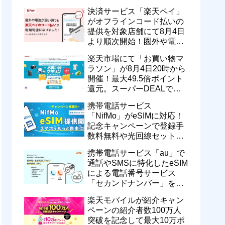
湾で9月中旬以降に順次発
決済サービス「楽天ペイ」
売
がオフラインコード払いの
提供を対象店舗にて8月4日
より順次開始！圏外や電波
が弱い時でも支払いが可能
楽天市場にて「お買い物マ
に
ラソン」が8月4日20時から
開催！最大49.5倍ポイント
還元。スーパーDEALで
motorola razr 50が50％還元
携帯電話サービス
など
「NifMo」がeSIMに対応！
記念キャンペーンで登録手
数料無料や光回線セットで
親子それぞれ最大11カ月
携帯電話サービス「au」で
770円割引に
通話やSMSに特化したeSIM
による電話番号サービス
「セカンドナンバー」を提
供開始！月額550円で留守
楽天モバイルが紹介キャン
番などに対応
ペーンの紹介者数100万人
突破を記念して最大10万ポ