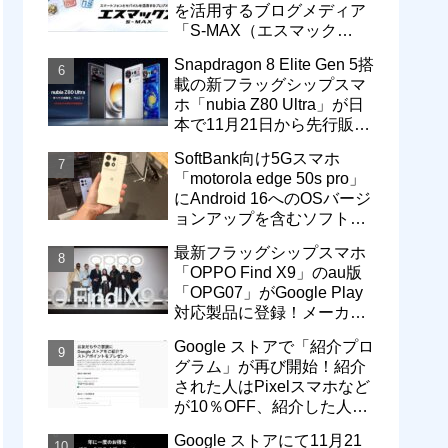
を活用するブログメディア
「S-MAX（エスマック
ス）」について
Snapdragon 8 Elite Gen 5搭
載の新フラッグシップスマ
ホ「nubia Z80 Ultra」が日
本で11月21日から先行販
売！価格は13万3800円から
SoftBank向け5Gスマホ
「motorola edge 50s pro」
にAndroid 16へのOSバージ
ョンアップを含むソフトウ
ェア更新が提供開始
最新フラッグシップスマホ
「OPPO Find X9」のau版
「OPG07」がGoogle Play
対応製品に登録！メーカー
版「CPH2797」とともに発
Google ストアで「紹介プロ
売へ
グラム」が再び開始！紹介
された人はPixelスマホなど
が10％OFF、紹介した人は
最大5万円分ストアポイン
Google ストアにて11月21
ト付与