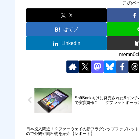
このペ
X
はてブ
LinkedIn
memn
SoftBank向けに発売された8インチA
で実質0円に――タブレットずーっ
日本投入間近！？ファーウェイの新フラグシップファブレット「Hu
ので外観や同梱物を紹介【レポート】