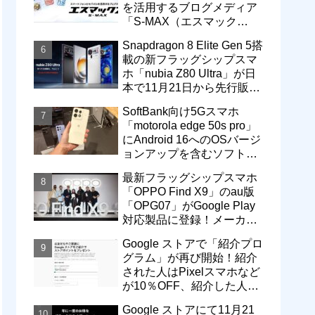
を活用するブログメディア
「S-MAX（エスマック
ス）」について
Snapdragon 8 Elite Gen 5搭
載の新フラッグシップスマ
ホ「nubia Z80 Ultra」が日
本で11月21日から先行販
売！価格は13万3800円から
SoftBank向け5Gスマホ
「motorola edge 50s pro」
にAndroid 16へのOSバージ
ョンアップを含むソフトウ
ェア更新が提供開始
最新フラッグシップスマホ
「OPPO Find X9」のau版
「OPG07」がGoogle Play
対応製品に登録！メーカー
版「CPH2797」とともに発
Google ストアで「紹介プロ
売へ
グラム」が再び開始！紹介
された人はPixelスマホなど
が10％OFF、紹介した人は
最大5万円分ストアポイン
Google ストアにて11月21
ト付与