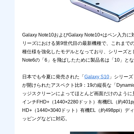
Galaxy Note10およびGalaxy Note10+はペ
リーズにおける第9世代目の最新機種で、これまでのGa
種仕様を強化したモデルとなっており、シリーズとし
Note6の「6」を飛ばしたために製品名は「10」と
日本でも今夏に発売された「
Galaxy S10
」シリーズ
が開けられたアスペクト比9：19の縦長な「Dynamic AM
ッジスクリーンによってほとんど画面だけのように見える全
インチFHD+（1440×2280ドット）有機EL（約401ppi）
HD+（1440×3040ドット）有機EL（約498pp
ッピングなどに対応。