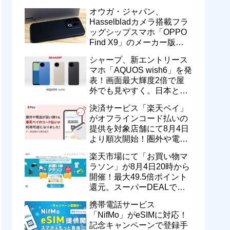
修正を含むソフトウェア更
オウガ・ジャパン、
新が提供開始
Hasselbladカメラ搭載フラ
ッグシップスマホ「OPPO
Find X9」のメーカー版
「CPH2797」を1万円値上
シャープ、新エントリース
げ！15万9800円に
マホ「AQUOS wish6」を発
表！画面最大輝度2倍で屋
外でも見やすく。日本と台
湾で9月中旬以降に順次発
決済サービス「楽天ペイ」
売
がオフラインコード払いの
提供を対象店舗にて8月4日
より順次開始！圏外や電波
が弱い時でも支払いが可能
楽天市場にて「お買い物マ
に
ラソン」が8月4日20時から
開催！最大49.5倍ポイント
還元。スーパーDEALで
motorola razr 50が50％還元
携帯電話サービス
など
「NifMo」がeSIMに対応！
記念キャンペーンで登録手