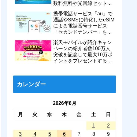
数料無料や光回線セットで
親子それぞれ最大11カ月
携帯電話サービス「au」で
770円割引に
通話やSMSに特化したeSIM
による電話番号サービス
「セカンドナンバー」を提
供開始！月額550円で留守
楽天モバイルが紹介キャン
番などに対応
ペーンの紹介者数100万人
突破を記念して最大10万ポ
イントをプレゼントするキ
ャンペーンを実施中！ハズ
レなし
カレンダー
2026年8月
月
火
水
木
金
土
日
1
2
3
4
5
6
7
8
9