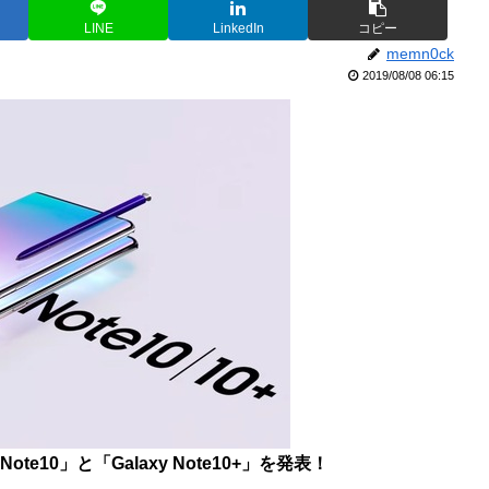
LINE
LinkedIn
コピー
memn0ck
2019/08/08 06:15
te10」と「Galaxy Note10+」を発表！