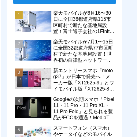
楽天モバイルが6月16〜30
日に全国36都道府県115市
区町村で新たな基地局設
置！富士通子会社の1Finity
製無線装置を導入開始。5G
楽天モバイルが7月1〜15日
エリアが拡大
に全国32都道府県77市区町
村で新たな基地局設置！世
界初の自律型ネットワーク
レベル4による省電力化で
新エントリースマホ「moto
通信品質も改善
g37」が日本で発売へ！メ
ーカー版「XT2625-9」とワ
イモバイル版「XT2625-8」
が技適を通過
Googleの次期スマホ「Pixel
11・11 Pro・11 Pro XL・
11 Pro Fold」と見られる製
品がFCCを通過！MediaTek
製モデム搭載に
スマートフォン（スマホ）
やケータイなどのモバイル