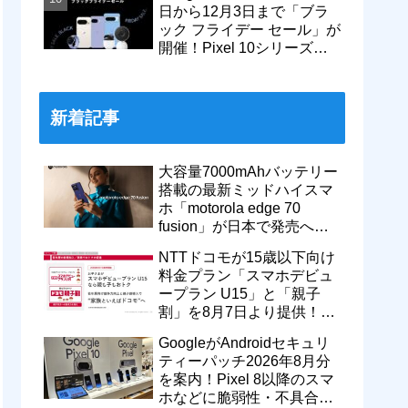
日から12月3日まで「ブラ
ック フライデー セール」が
開催！Pixel 10シリーズや
Pixel 9a・9 Proなどがお得
に
新着記事
大容量7000mAhバッテリー
搭載の最新ミッドハイスマ
ホ「motorola edge 70
fusion」が日本で発売へ！
型番「XT2605-6」が技適通
NTTドコモが15歳以下向け
過
料金プラン「スマホデビュ
ープラン U15」と「親子
割」を8月7日より提供！親
のドコモ MAXやahamoも月
GoogleがAndroidセキュリ
550円割引に
ティーパッチ2026年8月分
を案内！Pixel 8以降のスマ
ホなどに脆弱性・不具合の