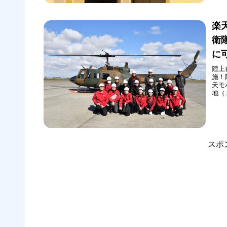
楽
衛
に
陸上
施！
天モ
地（
せし
と協
り、
スポ