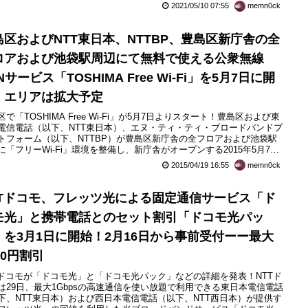
2021/05/10 07:55
memn0ck
島区およびNTT東日本、NTTBP、豊島区新庁舎の全
ロアおよび池袋駅周辺にて無料で使える公衆無線
Nサービス「TOSHIMA Free Wi-Fi」を5月7日に開
！エリアは拡大予定
区で「TOSHIMA Free Wi-Fi」が5月7日よりスタート！豊島区および東
電信電話（以下、NTT東日本）、エヌ・ティ・ティ・ブロードバンドプ
トフォーム（以下、NTTBP）が豊島区新庁舎の全フロアおよび池袋駅
に「フリーWi-Fi」環境を整備し、新庁舎がオープンする2015年5月7日
）より無料で使える公衆無線LANサービス「TOSHIMA Free Wi-Fi」の
2015/04/19 16:55
memn0ck
を開始すると発表しています。これにより、区民や来街者の誰もが手軽
ンターネット接続可...
TTドコモ、フレッツ光による固定通信サービス「ド
モ光」と携帯電話とのセット割引「ドコモ光パッ
」を3月1日に開始！2月16日から事前受付ーー最大
00円割引
Tドコモが「ドコモ光」と「ドコモ光パック」などの詳細を発表！NTTド
は29日、最大1Gbpsの高速通信を使い放題で利用できる東日本電信電話
下、NTT東日本）および西日本電信電話（以下、NTT西日本）が提供す