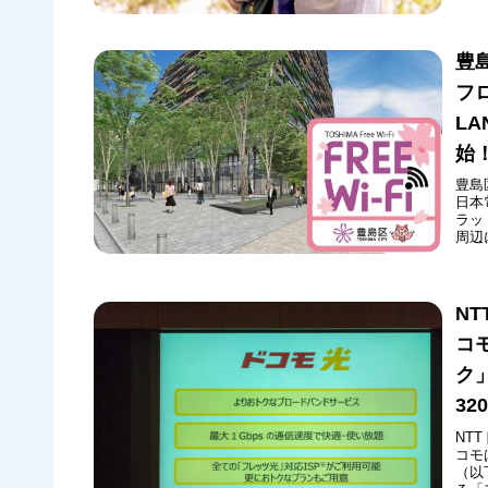
豊
フ
LA
始
豊島
日本
ラッ
周辺
（木
提供
にイ
N
コ
ク
32
NT
コモ
（以