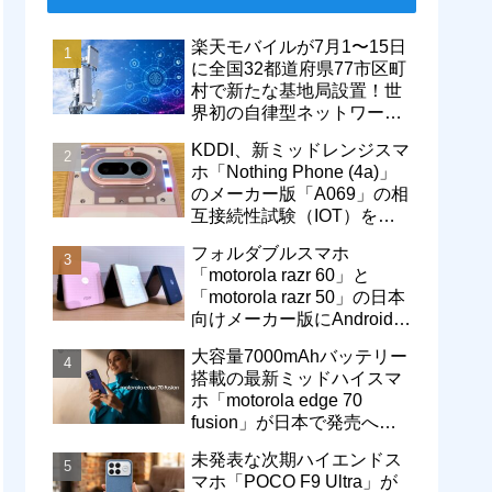
楽天モバイルが7月1〜15日
に全国32都道府県77市区町
村で新たな基地局設置！世
界初の自律型ネットワーク
レベル4による省電力化で
KDDI、新ミッドレンジスマ
通信品質も改善
ホ「Nothing Phone (4a)」
のメーカー版「A069」の相
互接続性試験（IOT）を完
了！au Flex Styleで販売中
フォルダブルスマホ
「motorola razr 60」と
「motorola razr 50」の日本
向けメーカー版にAndroid
16へのOSバージョンアッ
大容量7000mAhバッテリー
プが提供開始
搭載の最新ミッドハイスマ
ホ「motorola edge 70
fusion」が日本で発売へ！
型番「XT2605-6」が技適通
未発表な次期ハイエンドス
過
マホ「POCO F9 Ultra」が