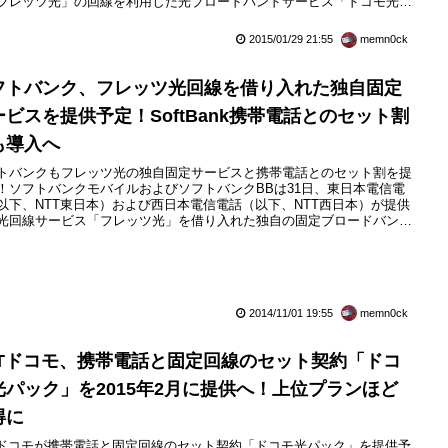
フレッツ光」の回線を利用した光ブロードバンドサービス「ドコモ光」
び、ドコモ光と携帯電話（スマートフォン含む）をまとめて契約する場
割引が受けられるデータ通信オプション「ドコモ光パック」を2015年3
2015/01/29 21:55
memn0ck
日（日）から提供予定であると発表しています。また、...
フトバンク、フレッツ光回線を借り入れた独自固定
ービスを提供予定！SoftBank携帯電話とのセット割
も導入へ
トバンクもフレッツ光の独自固定サービスと携帯電話とのセット割を提
！ソフトバンクモバイルおよびソフトバンクBBは31日、東日本電信電
以下、NTT東日本）および西日本電信電話（以下、NTT西日本）が提供
光回線サービス「フレッツ光」を借り入れた独自の固定ブロードバンド
ビスをソフトバンクBBが提供する予定だと発表しています。また、ソ
バンクモバイルはソフトバンクBBが提供する予定の光回線による独自
定ブロードバンドサービスを取り扱い、一緒に契約するとソフトバン...
2014/11/01 19:55
memn0ck
TTドコモ、携帯電話と固定回線のセット契約「ドコ
光パック」を2015年2月に提供へ！上位プランほど
得に
Tドコモが携帯電話と固定回線のセット契約「ドコモ光パック」を提供予