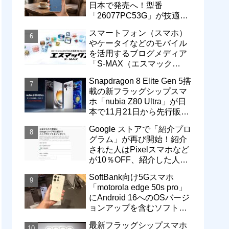
日本で発売へ！型番
「26077PC53G」が技適通
過。大容量10000mAhバッ
スマートフォン（スマホ）
テリー搭載に
やケータイなどのモバイル
を活用するブログメディア
「S-MAX（エスマック
ス）」について
Snapdragon 8 Elite Gen 5搭
載の新フラッグシップスマ
ホ「nubia Z80 Ultra」が日
本で11月21日から先行販
売！価格は13万3800円から
Google ストアで「紹介プロ
グラム」が再び開始！紹介
された人はPixelスマホなど
が10％OFF、紹介した人は
最大5万円分ストアポイン
SoftBank向け5Gスマホ
ト付与
「motorola edge 50s pro」
にAndroid 16へのOSバージ
ョンアップを含むソフトウ
ェア更新が提供開始
最新フラッグシップスマホ