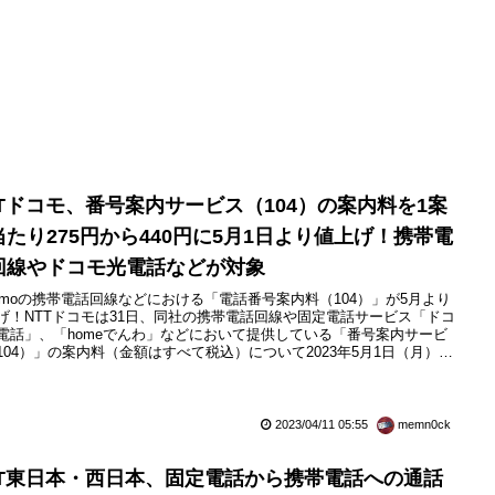
TTドコモ、番号案内サービス（104）の案内料を1案
当たり275円から440円に5月1日より値上げ！携帯電
回線やドコモ光電話などが対象
comoの携帯電話回線などにおける「電話番号案内料（104）」が5月より
げ！NTTドコモは31日、同社の携帯電話回線や固定電話サービス「ドコ
電話」、「homeでんわ」などにおいて提供している「番号案内サービ
104）」の案内料（金額はすべて税込）について2023年5月1日（月）か
定するとお知らせしています。これにより、現在の275円／1案内から
0円／1案内に値上げされます。同社では番号案内サービスを東日本電信
（以下、NTT東日本）および西日本電信電話...
2023/04/11 05:55
memn0ck
TT東日本・西日本、固定電話から携帯電話への通話