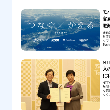
モ
害
避
通信
被災
ソフ
Te
ンは
える
被災
N
入
に
NT
年間
を活
ック
協定
公衆
使える