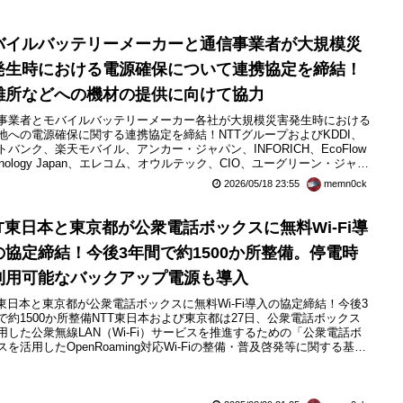
へ
バイルバッテリーメーカーと通信事業者が大規模災
発生時における電源確保について連携協定を締結！
難所などへの機材の提供に向けて協力
事業者とモバイルバッテリーメーカー各社が大規模災害発生時における
地への電源確保に関する連携協定を締結！NTTグループおよびKDDI、
トバンク、楽天モバイル、アンカー・ジャパン、INFORICH、EcoFlow
chnology Japan、エレコム、オウルテック、CIO、ユーグリーン・ジャパ
28日、日本国内におけるモバイルバッテリーメーカー各社と“つなぐ×か
2026/05/18 23:55
memn0ck
プロジェクト”に参画する通信事業者各社が大規模災害発生時における
地への電源確保に関する連携協...
TT東日本と東京都が公衆電話ボックスに無料Wi-Fi導
の協定締結！今後3年間で約1500か所整備。停電時
利用可能なバックアップ電源も導入
T東日本と東京都が公衆電話ボックスに無料Wi-Fi導入の協定締結！今後3
で約1500か所整備NTT東日本および東京都は27日、公衆電話ボックス
用した公衆無線LAN（Wi-Fi）サービスを推進するための「公衆電話ボ
スを活用したOpenRoaming対応Wi-Fiの整備・普及啓発等に関する基本
」を2025年8月27日（水）に締結したと発表しています。これにより、
電話ボックスを活用し、人が多く集まる主要駅周辺や公園などに無料で
Wi-Fiスポットを今後3...