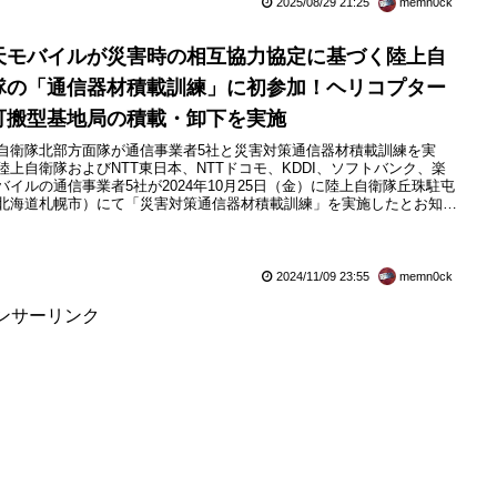
2025/08/29 21:25
memn0ck
天モバイルが災害時の相互協力協定に基づく陸上自
隊の「通信器材積載訓練」に初参加！ヘリコプター
可搬型基地局の積載・卸下を実施
自衛隊北部方面隊が通信事業者5社と災害対策通信器材積載訓練を実
陸上自衛隊およびNTT東日本、NTTドコモ、KDDI、ソフトバンク、楽
バイルの通信事業者5社が2024年10月25日（金）に陸上自衛隊丘珠駐屯
北海道札幌市）にて「災害対策通信器材積載訓練」を実施したとお知ら
ています。災害対策通信器材積載訓練は陸上自衛隊が民間の通信事業者
同連携に関する実施協定に基づいて2008年から定期的に実施してお
今回は楽天モバイルが初参加したとのこと。そうしたことから...
2024/11/09 23:55
memn0ck
ンサーリンク