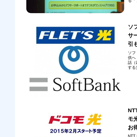
る「
およ
合に
月1
ソ
サ
引
ソフ
供へ
話（
する
サー
フト
の固
N
モ
お
NT