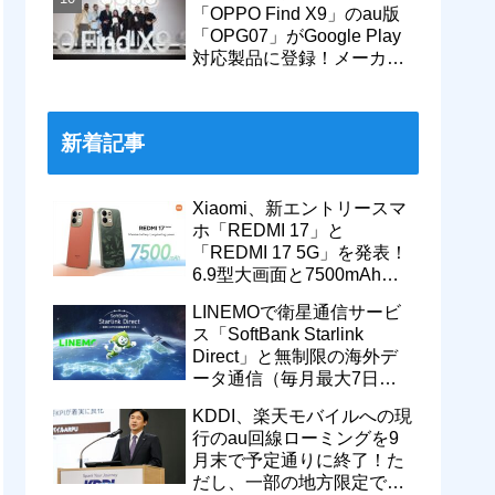
「OPPO Find X9」のau版
「OPG07」がGoogle Play
対応製品に登録！メーカー
版「CPH2797」とともに発
売へ
新着記事
Xiaomi、新エントリースマ
ホ「REDMI 17」と
「REDMI 17 5G」を発表！
6.9型大画面と7500mAhバ
ッテリーなどを搭載。日本
LINEMOで衛星通信サービ
でも発売予定
ス「SoftBank Starlink
Direct」と無制限の海外デ
ータ通信（毎月最大7日
間）が追加料金なしで9月
KDDI、楽天モバイルへの現
から利用可能
行のau回線ローミングを9
月末で予定通りに終了！た
だし、一部の地方限定では