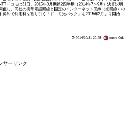
NTTドコモは31日、2015年3月期第2四半期（2014年7〜9月）決算説明
開催し、同社の携帯電話回線と固定のインターネット回線（光回線）の
ト契約で利用料を割り引く「ドコモ光パック」を2015年2月より開始す
定であることを明らかにしています。グループ会社のNTTが提供する
コラボレーションモデル」を利用し、NTT東日本・NTT西日本が提供す
フレッツ光」回線を借り入れて固定向けデータ通...
2014/10/31 22:25
memn0ck
ンサーリンク