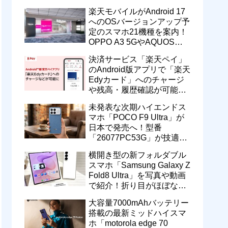
一定期間の新契約でエリア
楽天モバイルがAndroid 17
維持に協力へ
へのOSバージョンアップ予
定のスマホ21機種を案内！
OPPO A3 5GやAQUOS
wish5、Galaxy S23などが
決済サービス「楽天ペイ」
対象
のAndroid版アプリで「楽天
Edyカード」へのチャージ
や残高・履歴確認が可能
に！楽天ペイ残高との相互
未発表な次期ハイエンドス
交換なども
マホ「POCO F9 Ultra」が
日本で発売へ！型番
「26077PC53G」が技適通
過。大容量10000mAhバッ
横開き型の新フォルダブル
テリー搭載に
スマホ「Samsung Galaxy Z
Fold8 Ultra」を写真や動画
で紹介！折り目がほぼない
8インチ大画面【レポー
大容量7000mAhバッテリー
ト】
搭載の最新ミッドハイスマ
ホ「motorola edge 70