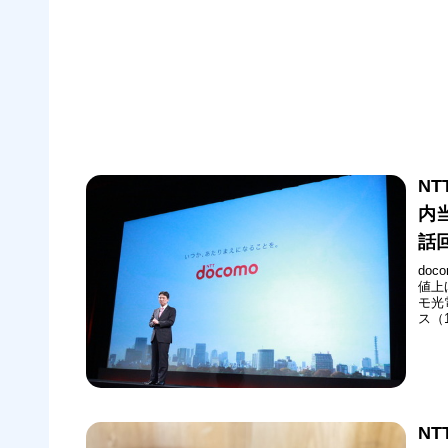
N
内
話
do
値上
モ光
ス（
ら改
44
電話
N