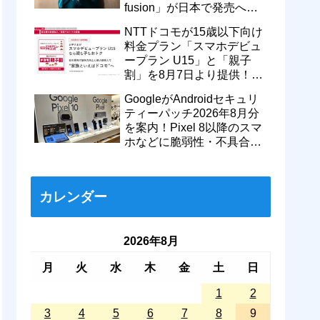
fusion」が日本で発売へ！
型番「XT2605-6」が技適通
NTTドコモが15歳以下向け
過
料金プラン「スマホデビュ
ープラン U15」と「親子
割」を8月7日より提供！親
のドコモ MAXやahamoも月
GoogleがAndroidセキュリ
550円割引に
ティーパッチ2026年8月分
を案内！Pixel 8以降のスマ
ホなどに脆弱性・不具合の
修正を含むソフトウェア更
新が提供開始
カレンダー
2026年8月
月
火
水
木
金
土
日
1
2
3
4
5
6
7
8
9