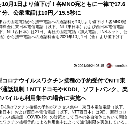
を10月1日より値下げ！各MNO宛ともに一律で17.6
／分、公衆電話は10円／15.5秒に
T東西の固定電話から携帯電話への通話料が10月より値下げ！各MNO宛
律料金に東日本電信電話（以下、NTT東日本）および西日本電信電話
下、NTT西日本）は21日、両社の固定電話（加入電話、INSネット、公
話）から携帯電話への通話料金を2021年10月1日（金）より値下げする
表しています。合わせて0036通話やひかり電話から携帯電話への通話
についても同料金に値下げするとのこと。これにより、10月1日からは
事業者のサービスを利用する場合を除き、両社の加入...
2021/06/24 05:15
memn0ck
型コロナウイルスワクチン接種の予約受付でNTT東
が通話規制！NTTドコモやKDDI、ソフトバンク、楽
モバイルも利用集中の場合に実施へ
VID-19のワクチン接種の予約がアクセス集中！東日本電信電話（以下、
T東日本）および西日本電信電話（以下、NTT西日本）は9日、新型コロ
イルス感染症（COVID-19）の対策として日本の各自治体において開始
たワクチン接種予約による利用集中によって通信制限を実施していると
らせしています。一方、NTTドコモおよびKDDI、ソフトバンク、楽天
イルの移動体通信事業者（MNO）の各社でも9日、多くの自治体におい
型コロナウイルスワクチン接種の電話予約が開始さ...