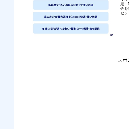
定！
会を
セッ
る予
「光
る「
スポ