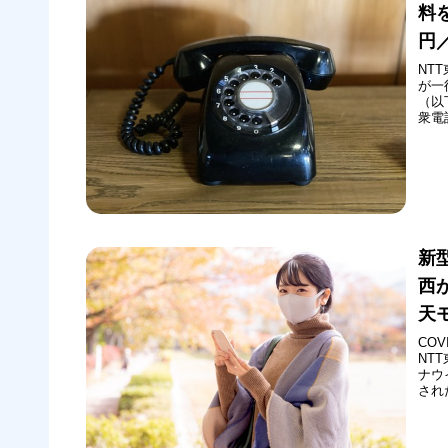
料
円
NT
が一
（以
衆電
と発
料金
中継
新
西
天
CO
NT
ナウ
され
お知
モバ
て新