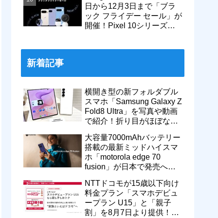
日から12月3日まで「ブラ
ック フライデー セール」が
開催！Pixel 10シリーズや
Pixel 9a・9 Proなどがお得
に
新着記事
横開き型の新フォルダブル
スマホ「Samsung Galaxy Z
Fold8 Ultra」を写真や動画
で紹介！折り目がほぼない
8インチ大画面【レポー
大容量7000mAhバッテリー
ト】
搭載の最新ミッドハイスマ
ホ「motorola edge 70
fusion」が日本で発売へ！
型番「XT2605-6」が技適通
NTTドコモが15歳以下向け
過
料金プラン「スマホデビュ
ープラン U15」と「親子
割」を8月7日より提供！親