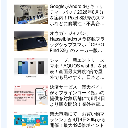
のドコモ MAXやahamoも月
GoogleがAndroidセキュリ
550円割引に
ティーパッチ2026年8月分
を案内！Pixel 8以降のスマ
ホなどに脆弱性・不具合の
修正を含むソフトウェア更
オウガ・ジャパン、
新が提供開始
Hasselbladカメラ搭載フラ
ッグシップスマホ「OPPO
Find X9」のメーカー版
「CPH2797」を1万円値上
シャープ、新エントリース
げ！15万9800円に
マホ「AQUOS wish6」を発
表！画面最大輝度2倍で屋
外でも見やすく。日本と台
湾で9月中旬以降に順次発
決済サービス「楽天ペイ」
売
がオフラインコード払いの
提供を対象店舗にて8月4日
より順次開始！圏外や電波
が弱い時でも支払いが可能
楽天市場にて「お買い物マ
に
ラソン」が8月4日20時から
開催！最大49.5倍ポイント