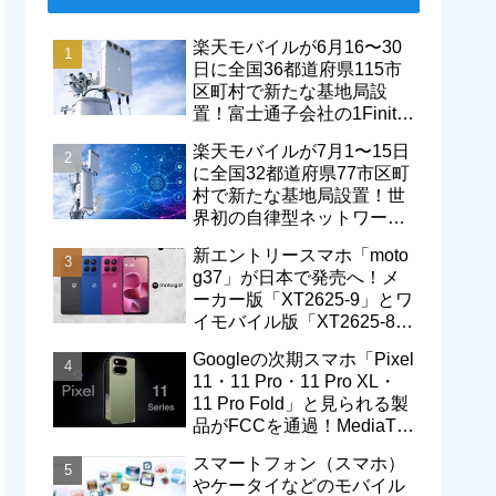
楽天モバイルが6月16〜30
日に全国36都道府県115市
区町村で新たな基地局設
置！富士通子会社の1Finity
製無線装置を導入開始。5G
楽天モバイルが7月1〜15日
エリアが拡大
に全国32都道府県77市区町
村で新たな基地局設置！世
界初の自律型ネットワーク
レベル4による省電力化で
新エントリースマホ「moto
通信品質も改善
g37」が日本で発売へ！メ
ーカー版「XT2625-9」とワ
イモバイル版「XT2625-8」
が技適を通過
Googleの次期スマホ「Pixel
11・11 Pro・11 Pro XL・
11 Pro Fold」と見られる製
品がFCCを通過！MediaTek
製モデム搭載に
スマートフォン（スマホ）
やケータイなどのモバイル