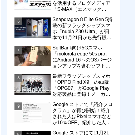
を活用するブログメディア
「S-MAX（エスマック
ス）」について
Snapdragon 8 Elite Gen 5搭
載の新フラッグシップスマ
ホ「nubia Z80 Ultra」が日
本で11月21日から先行販
売！価格は13万3800円から
SoftBank向け5Gスマホ
「motorola edge 50s pro」
にAndroid 16へのOSバージ
ョンアップを含むソフトウ
ェア更新が提供開始
最新フラッグシップスマホ
「OPPO Find X9」のau版
「OPG07」がGoogle Play
対応製品に登録！メーカー
版「CPH2797」とともに発
Google ストアで「紹介プロ
売へ
グラム」が再び開始！紹介
された人はPixelスマホなど
が10％OFF、紹介した人は
最大5万円分ストアポイン
Google ストアにて11月21
ト付与