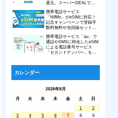
還元。スーパーDEALで
motorola razr 50が50％還元
携帯電話サービス
など
「NifMo」がeSIMに対応！
記念キャンペーンで登録手
数料無料や光回線セットで
親子それぞれ最大11カ月
携帯電話サービス「au」で
770円割引に
通話やSMSに特化したeSIM
による電話番号サービス
「セカンドナンバー」を提
供開始！月額550円で留守
番などに対応
カレンダー
2026年8月
月
火
水
木
金
土
日
1
2
3
4
5
6
7
8
9