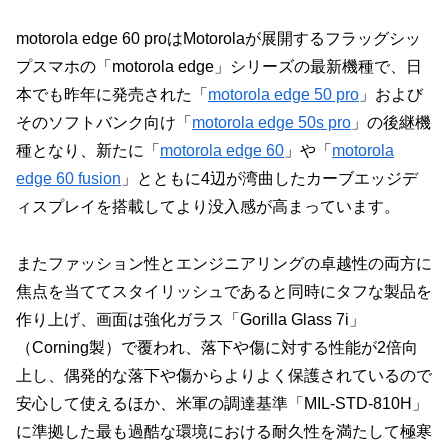
motorola edge 60 proはMotorolaが展開するフラッグシッ
プスマホの「motorola edge」シリーズの最新機種で、日
本でも昨年に発売された「
motorola edge 50 pro
」および
そのソフトバンク向け「
motorola edge 50s pro
」の後継機
種となり、新たに「
motorola edge 60
」や「
motorola
edge 60 fusion
」とともに4辺が湾曲したカーブエッジデ
ィスプレイを搭載してより没入感が高まっています。
またファッション性とエンジニアリングの卓越性の両方に
焦点を当ててスタイリッシュであると同時にタフな製品を
作り上げ、画面は強化ガラス「Gorilla Glass 7i」
（Corning製）で覆われ、落下や傷に対する性能が2倍向
上し、偶発的な落下や傷からよりよく保護されているので
安心して使えるほか、米軍の調達基準「MIL-STD-810H」
に準拠した最も過酷な環境における耐久性を満たして極寒