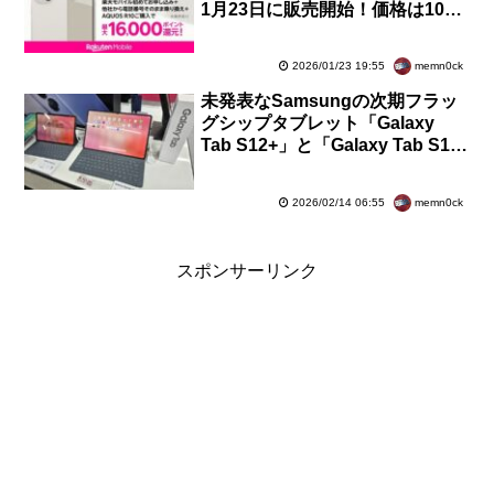
1月23日に販売開始！価格は10万
9990円。最大1万6千ポイント還
元も
memn0ck
2026/01/23 19:55
未発表なSamsungの次期フラッ
グシップタブレット「Galaxy
Tab S12+」と「Galaxy Tab S12
Ultra」がIMEIデータベースに登
録
memn0ck
2026/02/14 06:55
スポンサーリンク