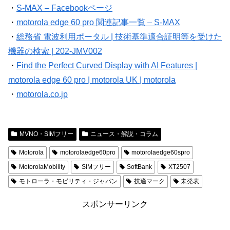
・
S-MAX – Facebookページ
・
motorola edge 60 pro 関連記事一覧 – S-MAX
・
総務省 電波利用ポータル | 技術基準適合証明等を受けた
機器の検索 | 202-JMV002
・
Find the Perfect Curved Display with AI Features |
motorola edge 60 pro | motorola UK | motorola
・
motorola.co.jp
MVNO・SIMフリー
ニュース・解説・コラム
Motorola
motorolaedge60pro
motorolaedge60spro
MotorolaMobility
SIMフリー
SoftBank
XT2507
モトローラ・モビリティ・ジャパン
技適マーク
未発表
スポンサーリンク