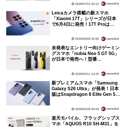
や伊豆諸島など
memn0ck
2026/07/12 20:12
Leicaカメラ搭載の新スマホ
「Xiaomi 17T」シリーズが日本
で6月4日に発売！17T Proは
FeliCa対応で11万9800円から、
17Tは8万9980円から
memn0ck
2026/05/28 22:00
未発表なエントリー向けゲーミン
グスマホ「nubia Neo 5 GT 5G」
が日本で発売へ！型番
「Z2570N」が技適通過。背面画
像が公式Webサイトに掲載
memn0ck
2026/02/11 13:25
新プレミアムスマホ「Samsung
Galaxy S26 Ultra」が発表！日本
版はSnapdragon 8 Elite Gen 5搭
載で広角＆超望遠カメラがより明
るく
memn0ck
2026/02/26 03:03
楽天モバイル、フラッグシップス
マホ「AQUOS R10 SH-M31」を