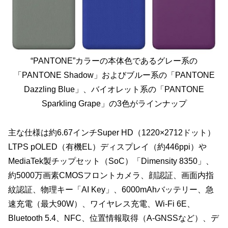
“PANTONE”カラーの本体色であるグレー系の
「PANTONE Shadow」およびブルー系の「PANTONE
Dazzling Blue」、バイオレット系の「PANTONE
Sparkling Grape」の3色がラインナップ
主な仕様は約6.67インチSuper HD（1220×2712ドット）
LTPS pOLED（有機EL）ディスプレイ（約446ppi）や
MediaTek製チップセット（SoC）「Dimensity 8350」、
約5000万画素CMOSフロントカメラ、顔認証、画面内指
紋認証、物理キー「AI Key」、6000mAhバッテリー、急
速充電（最大90W）、ワイヤレス充電、Wi-Fi 6E、
Bluetooth 5.4、NFC、位置情報取得（A-GNSSなど）、デ